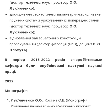
(доктор технічних наук, професор
О.О.
Лук’янченко
);
дослідження стохастичних параметричних коливань
пружних систем з урахуванням їх попередніх станів
(доктор технічних наук, професор
О.О.
Лук’янченко
);
відновлення залізобетонних конструкцій
просочуванням (доктор філософії (PhD), доцент
Р.
О
.
Плохута
)
В період 2015-2022 років співробітниками
кафедри були опубліковані наступні наукові
праці:
2022
Монографія
Лук’янченко О.О.
, Костіна О.В. (Монографія)
Коливання параметрично збуджених пружних