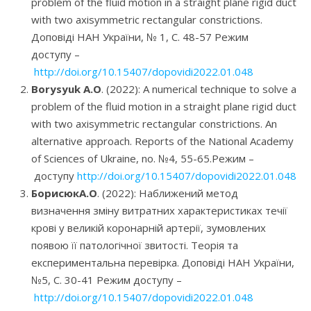
problem of the fluid motion in a straight plane rigid duct
with two axisymmetric rectangular constrictions.
Доповіді НАН України, № 1, С. 48-57 Режим
доступу –
http://doi.org/10.15407/dopovidi2022.01.048
Borysyuk A.O
. (2022): A numerical technique to solve a
problem of the fluid motion in a straight plane rigid duct
with two axisymmetric rectangular constrictions. An
alternative approach. Reports of the National Academy
of Sciences of Ukraine, no. №4, 55-65.Режим –
доступу
http://doi.org/10.15407/dopovidi2022.01.048
БорисюкA.O
. (2022): Наближений метод
визначення зміну витратних характеристиках течії
крові у великій коронарній артерії, зумовлених
появою її патологічної звитості. Теорія та
експериментальна перевірка. Доповіді НАН України,
№5, С. 30-41 Режим доступу –
http://doi.org/10.15407/dopovidi2022.01.048