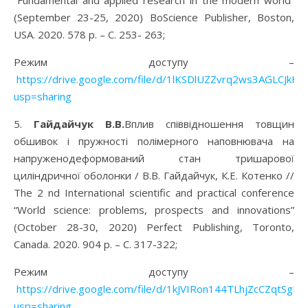
“Fundamental and applied research in the modern world”
(September 23-25, 2020) BoScience Publisher, Boston,
USA. 2020. 578 p. – С. 253- 263;
Режим доступу –
https://drive.google.com/file/d/1lKSDlUZZvrq2ws3AGLCJkH
usp=sharing
5.
Гайдайчук В.В.
Вплив співвідношення товщин
обшивок і пружності полімерного наповнювача на
напруженодеформований стан тришарової
циліндричної оболонки / В.В. Гайдайчук, К.Е. Котенко //
The 2 nd International scientific and practical conference
“World science: problems, prospects and innovations”
(October 28-30, 2020) Perfect Publishing, Toronto,
Canada. 2020. 904 p. – С. 317-322;
Режим доступу –
https://drive.google.com/file/d/1kJVIRon144TLhjZcCZqtSg
usp=sharing