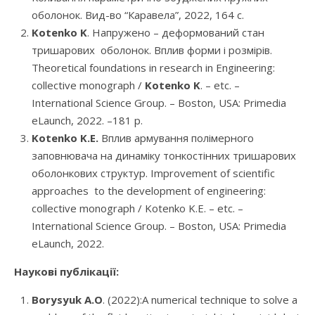
оболонок. Вид-во “Каравела”, 2022, 164 с.
Kotenko K
. Напружено – деформований стан
тришарових оболонок. Вплив форми і розмірів.
Theoretical foundations in research in Engineering:
collective monograph /
Kotenko K
. – etc. –
Іnternational Science Group. – Boston, USA: Primedia
eLaunch, 2022. –181 р.
Kotenko K.E.
Вплив армування полімерного
заповнювача на динаміку тонкостінних тришарових
оболонкових структур. Improvement of scientific
approaches to the development of engineering:
collective monograph / Kotenko K.E. – etc. –
Іnternational Science Group. – Boston, USA: Primedia
eLaunch, 2022.
Наукові публікації:
Borysyuk A.O
. (2022):A numerical technique to solve a