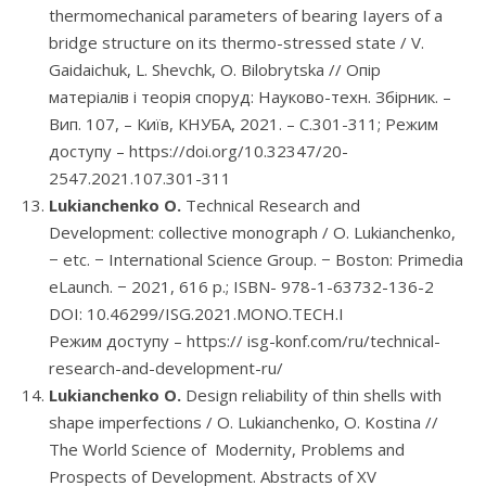
thermomechanical parameters of bearing Iayers of а
bridge structure on its thermo-stressed state / V.
Gaidaichuk, L. Shevchk, O. Bilobrytska // Опір
матеріалів і теорія споруд: Науково-техн. Збірник. –
Вип. 107, – Київ, КНУБА, 2021. – C.301-311; Режим
доступу – https://doi.org/10.32347/20-
2547.2021.107.301-311
Lukianchenko O.
Technical Research and
Development: collective monograph / O. Lukianchenko,
− etc. − International Science Group. − Boston: Primedia
eLaunch. − 2021, 616 p.; ISBN- 978-1-63732-136-2
DOI: 10.46299/ISG.2021.MONO.TECH.I
Режим доступу – https:// isg-konf.com/ru/technical-
research-and-development-ru/
Lukianchenko O.
Design reliability of thin shells with
shape imperfections / O. Lukianchenko, O. Kostina //
The World Science of Modernity, Problems and
Prospects of Development. Abstracts of XV