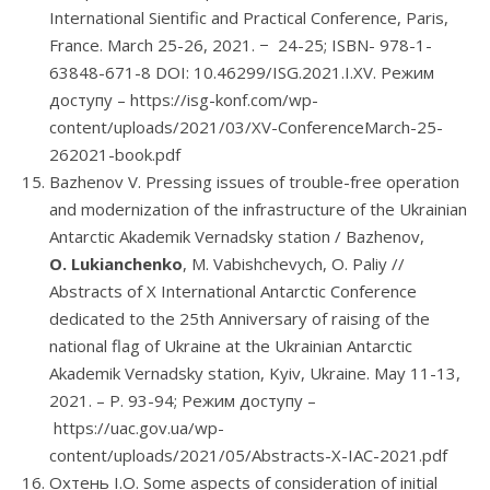
International Sientific and Practical Conference, Paris,
France. March 25-26, 2021. − 24-25; ISBN- 978-1-
63848-671-8 DOI: 10.46299/ISG.2021.I.XV. Режим
доступу – https://isg-konf.com/wp-
content/uploads/2021/03/XV-ConferenceMarch-25-
262021-book.pdf
Bazhenov V. Pressing issues of trouble-free operation
and modernization of the infrastructure of the Ukrainian
Antarctic Akademik Vernadsky station / Bazhenov,
О. Lukianchenko
, М. Vabishchevych, О. Paliy //
Abstracts of X International Antarctic Conference
dedicated to the 25th Anniversary of raising of the
national flag of Ukraine at the Ukrainian Antarctic
Akademik Vernadsky station, Kyiv, Ukraine. May 11-13,
2021. – P. 93-94; Режим доступу –
https://uac.gov.ua/wp-
content/uploads/2021/05/Abstracts-X-IAC-2021.pdf
Охтень І.О. Some aspects of consideration of initial