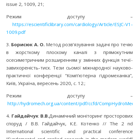
issue 2, 1009, 21;
Режим доступу –
https://escientificlibrary.com/cardiology/Article/ESJC-V1-
1009.pdf
3.
Борисюк А. О.
Метод розв’язування задачі про течію
в жорсткому плоскому каналі з прямокутним
осесиметричним розширенням у змінних функція течії-
завихореність-тиск. Тези сьомої міжнародної науково-
практичної конференції “Комп’ютерна гідромеханіка”,
Київ, Україна, вересень 2020, с. 12.;
Режим доступу –
http://hydromech.org.ua/content/pdf/ccfd/CompHydroMech_
4.
Гайдайчук В.В.
Динамічний моніторинг просторових
споруд / В.В. Гайдайчук, К.Е. Котенко // The 2 nd
International scientific and practical conference