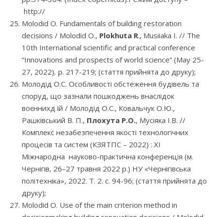
http://
Molodid O. Fundamentals of building restoration
decisions / Molodid O.,
Plokhuta R
., Musiiaka I. // The
10th International scientific and practical conference
“Innovations and prospects of world science” (May 25-
27, 2022)
.
р. 217-219; (cтаття прийнята до друку);
Молодід О.С. Особливості обстеження будівель та
споруд, що зазнали пошкоджень внаслідок
воєннихд ій / Молодід О.С., Ковальчук О.Ю.,
Рашківський В. П.,
Плохута Р.О.
, Мусіяка І.В. //
Комплекс незабезпечення якості технологічних
процесів та систем (КЗЯТПС – 2022) : XІ
Міжнародна науково-практична конференція (м.
Чернігів, 26–27 травня 2022 р.) НУ «Чернігівська
політехніка», 2022. Т. 2. с. 94-96; (cтаття прийнята до
друку);
Molodid O. Use of the main criterion method in