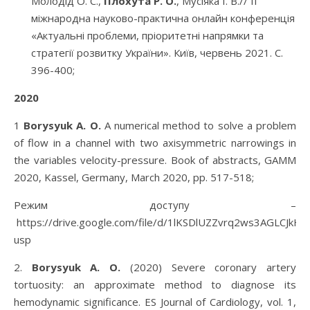
Молодід О. С.,
Плохута Р. О
.
, Мусіяка І. В.// ІІ
міжнародна науково-практична онлайн конференція
«Актуальні проблеми, пріоритетні напрямки та
стратегії розвитку України». Київ, червень 2021. С.
396-400;
2020
1
Borysyuk A. O.
A numerical method to solve a problem
of flow in a channel with two axisymmetric narrowings in
the variables velocity-pressure. Book of abstracts, GAMM
2020, Kassel, Germany, March 2020, pp. 517-518;
Режим доступу –
https://drive.google.com/file/d/1lKSDlUZZvrq2ws3AGLCJkH
usp
2.
Borysyuk A. O.
(2020) Severe coronary artery
tortuosity: an approximate method to diagnose its
hemodynamic significance. ES Journal of Cardiology, vol. 1,