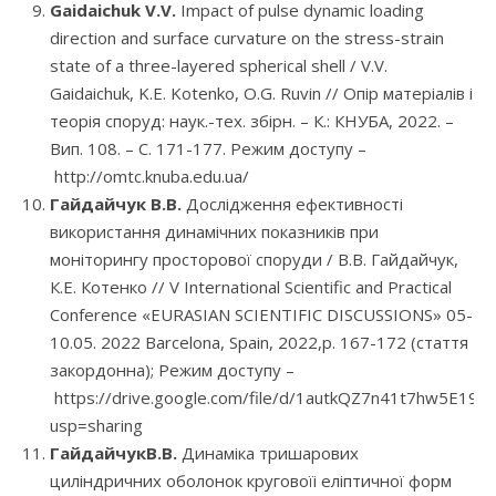
Gaidaichuk V.V.
Impact of pulse dynamic loading
direction and surface curvature on the stress-strain
state of a three-layered spherical shell / V.V.
Gaidaichuk, K.E. Kotenko, O.G. Ruvin // Опір матеріалів і
теорія споруд: наук.-тех. збірн. – К.: КНУБА, 2022. –
Вип. 108. – С. 171-177. Режим доступу –
http://omtc.knuba.edu.ua/
Гайдайчук В.В.
Дослідження ефективності
використання динамічних показників при
моніторингу просторової споруди / В.В. Гайдайчук,
К.Е. Котенко // V International Scientific and Practical
Conference «EURASIAN SCIENTIFIC DISCUSSIONS» 05-
10.05. 2022 Barcelona, Spain, 2022,p. 167-172 (стаття
закордонна); Режим доступу –
https://drive.google.com/file/d/1autkQZ7n41t7hw5E19
usp=sharing
ГайдайчукВ.В.
Динаміка тришарових
циліндричних оболонок круговоїі еліптичної форм