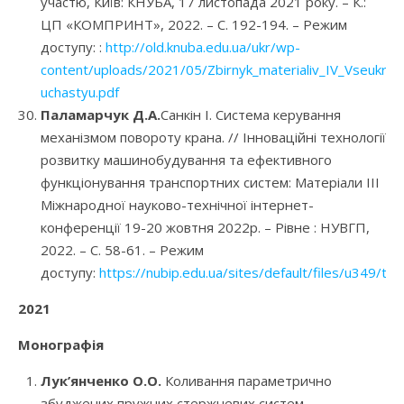
участю, Київ: КНУБА, 17 листопада 2021 року. – К.:
ЦП «КОМПРИНТ», 2022. – С. 192-194. – Режим
доступу: :
http://old.knuba.edu.ua/ukr/wp-
content/uploads/2021/05/Zbirnyk_materialiv_IV_Vseukray
uchastyu.pdf
Паламарчук Д.А.
Санкін І. Система керування
механізмом повороту крана. // Інноваційні технології
розвитку машинобудування та ефективного
функціонування транспортних систем: Матеріали ІIІ
Міжнародної науково-технічної інтернет-
конференції 19-20 жовтня 2022р. – Рівне : НУВГП,
2022. – С. 58-61. – Режим
доступу:
https://nubip.edu.ua/sites/default/files/u349/tez
2021
Монографія
Лук’янченко О.О
.
Коливання параметрично
збуджених пружних стержневих систем