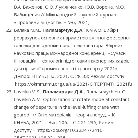
В.А. Баженов, О.О. Лук’янченко, Ю.В. Ворона, М.О.
Вабищевич // Міжнародний науковий журнал
«Проблеми міцності». − №6, 2021;
Балака М.М.,
Паламарчук Д.А.
, Кім А.О. Вибір і
розрахунок основних параметрів змінної фрезерної
головки для одноківшового екскаватора. Збірник
наукових праць міжнародної конференції «Сучасні
інноваційні технології підготовки інженерних кадрів
для гірничої промисловості і транспорту 2021». –
Дніпро: НТУ «ДП», 2021. С. 28-33; Режим доступу –
https://okmm.nmu.org.ua/ua/2021/CITEPTMTI_2021full.p
Loveikin V. S.,
Паламарчук Д.А.
, Romasevych Yu. O.,
Loveikin A. V. Optimization of rotate mode at constant
change of departure in the level-luffing crane with
geared . // Опір матеріалів і теорія споруд. – К.:
КНУБА, 2021. – Вип. 106. – С. 221-235; Режим
доступу – https://doi.org/10.32347/2410-
2547.2021.106.221-235