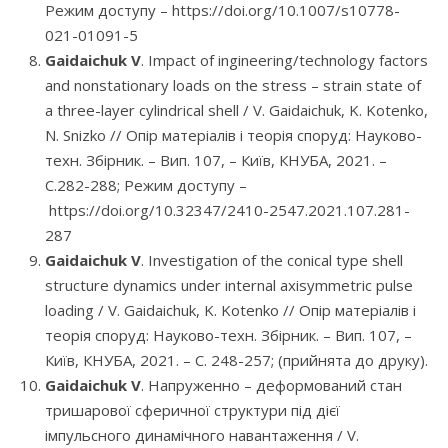
Режим доступу – https://doi.org/10.1007/s10778-
021-01091-5
Gaidaichuk V
. Impact of ingineering/technology factors
and nonstationary loads on the stress – strain state of
a three-layer cylindrical shell / V. Gaidaichuk, K. Kotenko,
N. Snizko // Опір матеріалів і теорія споруд: Науково-
техн. Збірник. – Вип. 107, – Київ, КНУБА, 2021. –
C.282-288; Режим доступу –
https://doi.org/10.32347/2410-2547.2021.107.281-
287
Gaidaichuk V
. Investigation of the conical type shell
structure dynamics under internal axisymmetric pulse
loading / V. Gaidaichuk, K. Kotenko // Опір матеріалів і
теорія споруд: Науково-техн. Збірник. – Вип. 107, –
Київ, КНУБА, 2021. – C. 248-257; (прийнята до друку).
Gaidaichuk V
. Напруженно – деформований стан
тришарової сферичної структури під дієї
імпульсного динамічного навантаження / V.