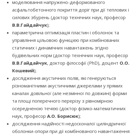
моделювання напружено-деформованого
асфальтобетонного покриття доріг при дії теплових і
силових збурень (доктор технічних наук, професор
В.В.Гайдайчук
);
параметрична оптимізація пластин і оболонок та
управління цільовою функцією при комбінованих
статичних і динамічних навантажень згідно
будівельних норм (доктор технічних наук, професор
В.В.Гайдайчук
, доктор філософії (PhD), доцент
О.О.
Кошевий
);
дослідження акустичних полів, які генеруються
різноманітними акустичними джерелами у прямих
каналах довільної (але незмінної по довжині) форми
та площі поперечного перерізу з рівномірною
осередненою течією (доктор фізико-математичних
наук, професор
А.О. Борисюк
);
дослідження надійності недосконалої циліндричної
оболонки-опори при дії комбінованого навантаження