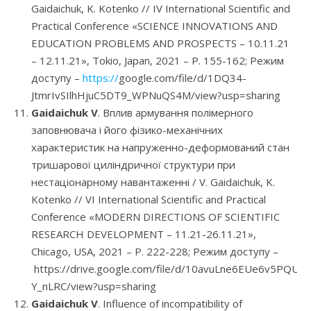
Gaidaichuk, K. Kotenko // IV International Scientific and
Practical Conference «SCIENCE INNOVATIONS AND
EDUCATION PROBLEMS AND PROSPECTS – 10.11.21
– 12.11.21», Tokio, Japan, 2021 – P. 155-162; Режим
доступу –
https://
google.com/file/d/1DQ34-
JtmrIvSIlhHjuC5DT9_WPNuQS4M/view?usp=sharing
Gaidaichuk V
. Вплив армування полімерного
заповнювача і його фізико-механічних
характеристик на напруженно-деформований стан
тришарової циліндричної структури при
нестаціонарному навантаженні / V. Gaidaichuk, K.
Kotenko // VI International Scientific and Practical
Conference «MODERN DIRECTIONS OF SCIENTIFIC
RESEARCH DEVELOPMENT – 11.21-26.11.21»,
Chicago, USA, 2021 – P. 222-228; Режим доступу –
https://drive.google.com/file/d/10avuLne6EUe6v5PQU
Y_nLRC/view?usp=sharing
Gaidaichuk V
. Influence of incompatibility of