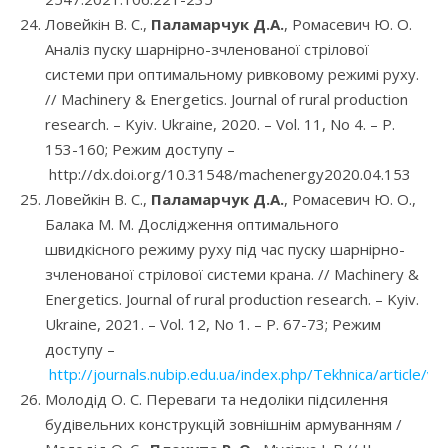
Ловейкін В. С.,
Паламарчук Д.А.
, Ромасевич Ю. О.
Аналіз пуску шарнірно-зчленованої стрілової
системи при оптимальному ривковому режимі руху.
// Machinery & Energetics. Journal of rural production
research. – Kyiv. Ukraine, 2020. – Vol. 11, No 4. – P.
153-160; Режим доступу –
http://dx.doi.org/10.31548/machenergy2020.04.153
Ловейкін В. С.,
Паламарчук Д.А.
, Ромасевич Ю. О.,
Балака М. М. Дослідження оптимального
швидкісного режиму руху під час пуску шарнірно-
зчленованої стрілової системи крана. // Machinery &
Energetics. Journal of rural production research. – Kyiv.
Ukraine, 2021. – Vol. 12, No 1. – P. 67-73; Режим
доступу –
http://journals.nubip.edu.ua/index.php/Tekhnica/article/v
Молодід О. С. Переваги та недоліки підсилення
будівельних конструкцій зовнішнім армуванням /