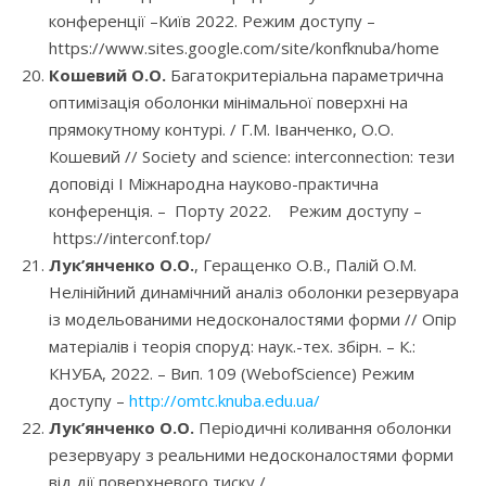
конференції –Київ 2022. Режим доступу –
https://www.sites.google.com/site/konfknuba/home
Кошевий О.О.
Багатокритеріальна параметрична
оптимізація оболонки мінімальної поверхні на
прямокутному контурі. / Г.М. Іванченко, О.О.
Кошевий // Society and science: interconnection: тези
доповіді І Міжнародна науково-практична
конференція. – Порту 2022. Режим доступу –
https://interconf.top/
Лук’янченко О.О.
, Геращенко О.В., Палій О.М.
Нелінійний динамічний аналіз оболонки резервуара
із модельованими недосконалостями форми // Опір
матеріалів і теорія споруд: наук.-тех. збірн. – К.:
КНУБА, 2022. – Вип. 109 (WebofScience) Режим
доступу –
http://omtc.knuba.edu.ua/
Лук’янченко О.О.
Періодичні коливання оболонки
резервуару з реальними недосконалостями форми
від дії поверхневого тиску /