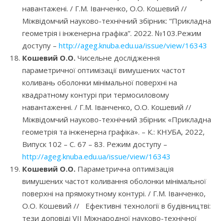
навантажені. / Г.М. Іванченко, О.О. Кошевий //
Міжвідомчий науково-технічний збірник: “Прикладна
геометрія і інженерна графіка”. 2022. №103.Режим
доступу –
http://ageg.knuba.edu.ua/issue/view/16343
Кошевий О.О.
Чисельне дослідження
параметричної оптимізації вимушених частот
коливань оболонки мінімальної поверхні на
квадратному контурі при термосиловому
навантаженні. / Г.М. Іванченко, О.О. Кошевий //
Міжвідомчий науково-технічний збірник «Прикладна
геометрія та інженерна графіка». – К.: КНУБА, 2022,
Випуск 102 – С. 67 – 83. Режим доступу –
http://ageg.knuba.edu.ua/issue/view/16343
Кошевий О.О.
Параметрична оптимізація
вимушених частот коливання оболонки мінімальної
поверхні на прямокутному контурі. / Г.М. Іванченко,
О.О. Кошевий // Ефективні технології в будівництві:
тези доповіді VII Міжнародної науково-технічної