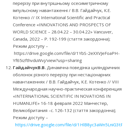
перерізу при внутрішньому осесиметричному
імпульсному навантаженні / В.В. Гайдайчук, К.Е.
Котенко // IX International Scientific and Practical
Conference «INNOVATIONS AND PROSPECTS OF
WORLD SCIENCE – 28.04.22 – 30.04.22» Vancuver,
Canada, 2022 – P. 192-199 (стаття закордонна);
Режим доступу –
https://drive.google.com/file/d/1YbS-2eXXVJeFoaPH-
Yf65izfthvduWvj/view?usp=sharing
ГайдайчукВ.В.
Динамічна поведінка циліндричних
оболонок різного перерізу при нестаціонарних
навантаженнях / В.В. Гайдайчук, К.Е. Котенко // VIII
Международная научно-практическая конференция
«INTERNATIONAL SCIENTIFIC IN NOVATIONS IN
HUMANLIFE» 16-18 февраля 2022 Манчестер,
Великобритания –c. 126-132 (стаття закордонна);
Режим доступу –
https://drive.google.com/file/d/1HlB8yc3aWn5LniG3t