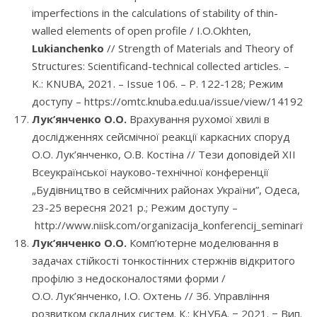
imperfections in the calculations of stability of thin-
walled elements of open profile / I.O.Okhten,
Lukianchenko
// Strength of Materials and Theory of
Structures: Scientificand-technical collected articles. –
K.: KNUBA, 2021. – Issue 106. – P. 122-128; Режим
доступу – https://omtc.knuba.edu.ua/issue/view/14192
Лук’янченко О.О.
Врахування рухомої хвилі в
дослідженнях сейсмічної реакції каркасних споруд
О.О. Лук’янченко, О.В. Костіна // Тези доповідей XII
Всеукраїнської науково-технічної конференції
„Будівництво в сейсмічних районах України”, Одеса,
23-25 вересня 2021 р.; Режим доступу –
http://www.niisk.com/organizacija_konferencij_seminariv/vs
Лук’янченко О.О.
Комп’ютерне моделювання в
задачах стійкості тонкостінних стержнів відкритого
профілю з недосконалостями форми /
О.О. Лук’янченко, I.О. Охтень // Зб. Управління
розвитком складних систем. К.: КНУБА. − 2021. − Вип.