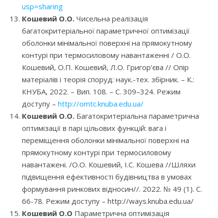
usp=sharing
Кошевий О.О.
Чисельна реалізація
багатокритеріальної параметричної оптимізації
оболонки мінімальної поверхні на прямокутному
контурі при термосиловому навантаженні / О.О.
Кошевий, О.П. Кошевий, Л.О. Григор’єва // Опір
матеріалів і теорія споруд: наук.-тех. збірник. – К.:
КНУБА, 2022. – Вип. 108. – С. 309–324. Режим
доступу –
http://omtc.knuba.edu.ua/
Кошевий О.О.
Багатокритеріальна параметрична
оптимізації в парі цільових функцій: вага і
переміщення оболонки мінімальної поверхні на
прямокутному контурі при термосиловому
навантажені. /О.О. Кошевий, І.С. Кошева //Шляхи
підвищення ефективності будівництва в умовах
формування ринкових відносин//. 2022. № 49 (1). С.
66-78. Режим доступу – http://ways.knuba.edu.ua/
Кошевий О.О
Параметрична оптимізація