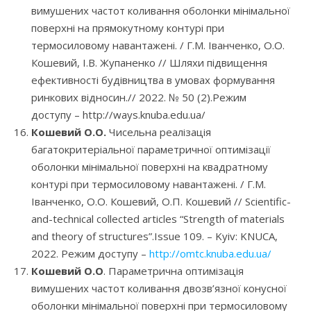
вимушених частот коливання оболонки мінімальної
поверхні на прямокутному контурі при
термосиловому навантажені. / Г.М. Іванченко, О.О.
Кошевий, І.В. Жупаненко // Шляхи підвищення
ефективності будівництва в умовах формування
ринкових відносин.// 2022. № 50 (2).Режим
доступу – http://ways.knuba.edu.ua/
Кошевий О.О.
Чисельна реалізація
багатокритеріальної параметричної оптимізації
оболонки мінімальної поверхні на квадратному
контурі при термосиловому навантажені. / Г.М.
Іванченко, О.О. Кошевий, О.П. Кошевий // Scientific-
and-technical collected articles “Strength of materials
and theory of structures”.Issue 109. – Kyiv: KNUCA,
2022. Режим доступу –
http://omtc.knuba.edu.ua/
Кошевий О.О
. Параметрична оптимізація
вимушених частот коливання двозв’язної конусної
оболонки мінімальної поверхні при термосиловому