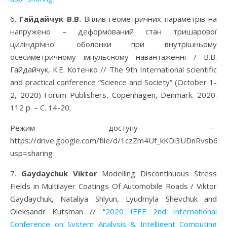
6.
Гайдайчук В.В.
Вплив геометричних параметрів на
напружено – деформований стан тришарової
циліндрічної оболонки при внутрішньому
осесиметричному імпульсному навантаженні / В.В.
Гайдайчук, К.Е. Котенко // The 9th International scientific
and practical conference “Science and Society” (October 1-
2, 2020) Forum Publishers, Copenhagen, Denmark. 2020.
112 p. – С. 14-20;
Режим доступу –
https://drive.google.com/file/d/1czZm4Uf_kKDi3UDnRvsb6
usp=sharing
7.
Gaydaychuk Viktor
Modelling Discontinuous Stress
Fields in Multilayer Coatings Of Automobile Roads / Viktor
Gaydaychuk, Nataliya Shlyun, Lyudmyla Shevchuk and
Oleksandr Kutsman // “
2020 IEEE 2nd International
Conference on System Analysis & Intelligent Computing