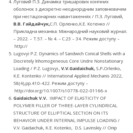
Луговий П.З. Динаміка тришарових конічних
оболонок з дискретно неоднорідним заповнювачем
при нестаціонарних навантаженнях / П.З. Луговий,
В.В. Гайдайчук,
С.П. Орленко,К.Е. Котенко //
Прикладна механіка: Міжнародний науковий журнал.
– 2022. – Т.57. – № 4. – С.23 – 34. Режим доступу –
http://
Lugovyi P.Z. Dynamics of Sandwich Conical Shells with a
Discretely lnhomogeneous Core Undre Nonstationary
Loading / P.Z. Lugovyi.,
V.V.Gaidaichuk,
S
.
P
.
Orlenko,
К.Е. Kontenko // International Applied Mechanis 2022,
58(4),pp.410-422. Режим доступу –
http://doi.org/10.1007/s10778-022-01166-x
Gaidaichuk V.V.
IMPACT OF ELASTICITY OF
POLYMER FILLER OF THREE-LAYER CYLINDRICAL
STRUCTURE OF ELLIPTICAL SECTION ON ITS
BEHAVIOR UNDER INTERNAL IMPULSE LOADING /
V.V. Gaidaichuk, K.E. Kotenko, D.S. Lavinskiy // Опір