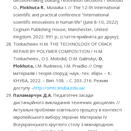
decisionmaking building renovation decisions / Molodid
O.,
Plokhuta R
., Musiiaka I. // The 12-th International
scientific and practical conference “International
scientific innovations in human life” (June 8-10, 2022)
Cognum Publishing House, Manchester, United
Kingdom. 2022. 991 p.; (cтаття прийнята до друку);
Tonkacheiev H.M. THE TECHNOLOGY OF CRACK
REPAIR BY POLYMER COMPOSITION / H.M.
Tonkacheiev., O.S. Molodid, O.M. Galinskyi,
O.
Plokhuta,
I.M. Rudnieva, I.M. Priadko // Опір
матеріалів і теорія споруд: наук.-тех. збірн. – К.:
КНУБА, 2022. – Вип. 108. – С. 203-216. Режим
доступу –
http://omtc.knuba.edu.ua/
Паламарчук Д.А.
Педагогічні засади
дистанційного викладання технічних дисциплін. //
Актуальні проблеми освітнього процесу в контексті
європейського вибору України: Матеріали ІV
Всеукраїнського круглого столу з міжнародною