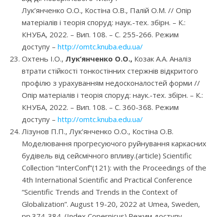
Лук’янченко О.О., Костіна О.В., Палій О.М. // Опір
матеріалів і теорія споруд: наук.-тех. збірн. – К.:
КНУБА, 2022. – Вип. 108. – С. 255-266. Режим
доступу –
http://omtc.knuba.edu.ua/
Охтень І.О.,
Лук’янченко О.О.,
Козак А.А. Аналіз
втрати стійкості тонкостінних стержнів відкритого
профілю з урахуванням недосконалостей форми //
Опір матеріалів і теорія споруд: наук.-тех. збірн. – К.:
КНУБА, 2022. – Вип. 108. – С. 360-368. Режим
доступу –
http://omtc.knuba.edu.ua/
Лізунов П.П., Лук’янченко О.О., Костіна О.В.
Моделювання прогресуючого руйнування каркасних
будівель від сейсмічного впливу.(article) Scientific
Collection “InterConf”(121): with the Proceedings of the
4th International Scientific and Practical Conference
“Scientific Trends and Trends in the Context of
Globalization”. August 19-20, 2022 at Umea, Sweden,
pp.374-384. (Index Copernicus).Режим доступу –