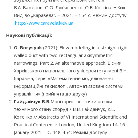
В.А. Баженов, О.О. Лук’янченко, О.В. Костіна. − Київ:
Вид-во „Каравела”. − 2021. − 154 с. Режим доступу –
http://www.caravela.kiev.ua
Наукові публікації:
O. Borysyuk
(2021): Flow modelling in a straight rigid-
walled duct with two rectangular axisymmetric
narrowings. Part 2. An alternative approach. Вісник
Харківського національного університету імені В.Н.
Каразіна, серія «Математичне моделювання.
Інформаційні технології. Автоматизовані системи
управління» (прийнята до друку)
Гайдайчук В.В.
Моніторингові точки оцінки
технічного стану споруд / В.В. Гайдайчук, К.Е.
Котенко // Abstracts of VI International Scientific and
Practical Conference London, United Kingdom 14-16
January 2021. – С. 448-454; Режим доступу –