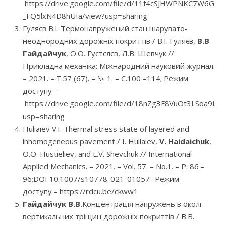
https://drive.google.com/file/d/11f4cSJHWPNKC7W6GB-
_FQ5lxN4D8hUIa/view?usp=sharing
Гуляєв В.І. Термонапружений стан шарувато-
неоднородних дорожніх покриттів / В.І. Гуляєв,
В.В
Гайдайчук
, О.О. Густєлєв, Л.В. Шевчук //
Прикладна механіка: Міжнародний науковий журнал.
– 2021. – Т.57 (67). – № 1. – С.100 –114; Режим
доступу –
https://drive.google.com/file/d/18nZg3F8VuOt3LSoa9L
usp=sharing
Huliaiev V.I. Thermal stress state of layered and
inhomogeneous pavement / I. Huliaiev,
V. Haidaichuk
,
O.O. Hustieliev, and L.V. Shevchuk // International
Applied Mechanics. – 2021. – Vol. 57. – No.1. – P. 86 –
96;DOI 10.1007/s10778-021-01057- Режим
доступу – https://rdcu.be/ckww1
Гайдайчук В.В.
Концентрація напружень в околі
вертикальних тріщин дорожніх покриттів / В.В.