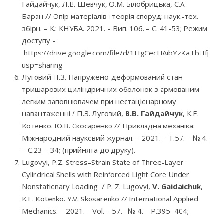
Гайдайчук, Л.В. Шевчук, O.М. Білобрицька, С.А.
Баран // Опір матеріалів і теорія споруд: наук.-тех.
збірн. – К.: КНУБА. 2021. – Вип. 106. – С. 41-53; Режим
доступу –
https://drive.google.com/file/d/1HgCecHAibYzKaTbHf
usp=sharing
Луговий П.З. Напружено-деформований стан
тришарових циліндричних оболонок з армованим
легким заповнювачем при нестаціонарному
навантаженні / П.З. Луговий,
В.В. Гайдайчук
, К.Е.
Котенко. Ю.В. Скосаренко // Прикладна механіка:
Міжнародний науковий журнал. – 2021. – Т.57. – № 4.
– С.23 – 34; (прийнята до друку).
Lugovyi, P.Z. Stress–Strain State of Three-Layer
Cylindrical Shells with Reinforced Light Core Under
Nonstationary Loading / P. Z. Lugovyi,
V. Gaidaichuk
,
К.Е. Kotenko. Y.V. Skosarenko // International Applied
Mechanics. – 2021. – Vol. – 57.– № 4. – P.395–404;