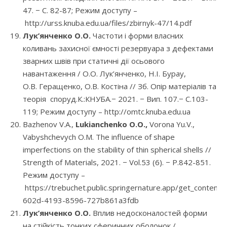
47. − С. 82-87; Режим доступу –
http://urss.knuba.edu.ua/files/zbirnyk-47/14.pdf
Лук’янченко О.О.
Частоти і форми власних
коливань захисної ємності резервуара з дефектами
зварних швів при статичні дії осьового
навантаження / О.О. Лук’янченко, Н.І. Бурау,
О.В. Геращенко, О.В. Костіна // Зб. Опір матеріалів та
теорія споруд.К.:КНУБА.− 2021. − Вип. 107.− С.103-
119; Режим доступу – http://omtc.knuba.edu.ua
Bazhenov V.A.,
Lukianchenko O.O.,
Vorona Yu.V.,
Vabyshchevych O.M. The influence of shape
imperfections on the stability of thin spherical shells //
Strength of Materials, 2021. − Vol.53 (6). − P.842-851.
Режим доступу –
https://trebuchet.public.springernature.app/get_content
602d-4193-8596-727b861a3fdb
Лук’янченко О.О.
Вплив недосконалостей форми
на стійкість тонких сферичних оболонок /