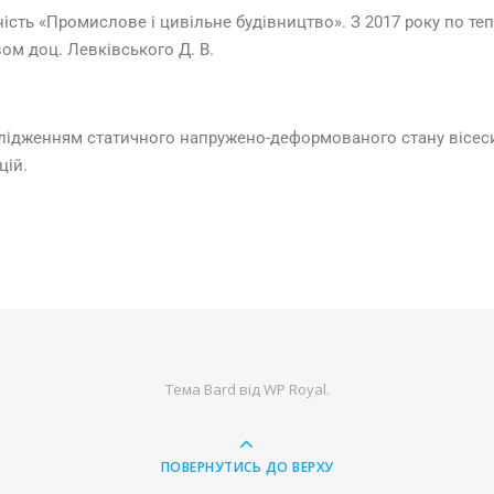
ість «Промислове і цивільне будівництво». З 2017 року по теп
ом доц. Левківського Д. В.
слідженням статичного напружено-деформованого стану вісеси
цій.
Тема Bard від
WP Royal
.
ПОВЕРНУТИСЬ ДО ВЕРХУ