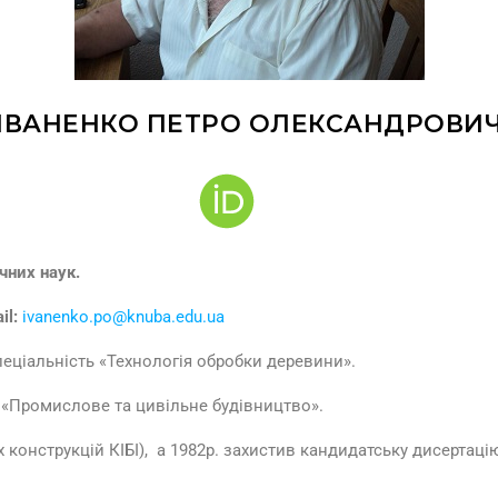
ІВАНЕНКО ПЕТРО ОЛЕКСАНДРОВИ
чних наук.
il:
ivanenko.po@knuba.edu.ua
пеціальність «Технологія обробки деревини».
ть «Промислове та цивільне будівництво».
х конструкцій КІБІ), а 1982р. захистив кандидатську дисертац