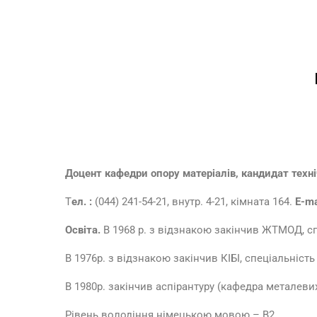
Доцент кафедри опору матеріалів, кандидат техні
Т
ел. :
(044) 241-54-21, внутр. 4-21, кімната 164.
E-ma
Освіта.
В 1968 р. з відзнакою закінчив ЖТМОД, с
В 1976р. з відзнакою закінчив КІБІ, спеціальніс
В 1980р. закінчив аспірантуру (кафедра металеви
Рівень володіння німецькою мовою – В2.