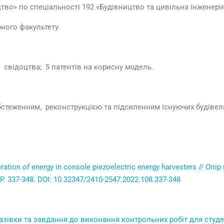
цтво» по спеціальності 192 «Будівництво та цивільна інженерія
рного факультету.
і свідоцтва; 5 патентів на корисну модель.
обстеженням, реконструкцією та підсиленням існуючих будівель
eration of energy in console piezoelectric energy harvesters // Опір
 P. 337-348. DOI: 10.32347/2410-2547.2022.108.337-348
вказівки та завдання до виконання контрольних робіт для сту