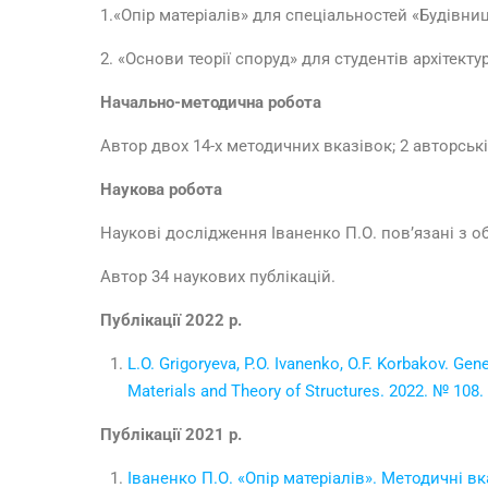
1.«Опір матеріалів» для спеціальностей «Будівни
2. «Основи теорії споруд» для студентів архітекту
Начально-методична робота
Автор двох 14-х методичних вказівок; 2 авторськ
Наукова робота
Наукові дослідження Іваненко П.О. пов’язані з 
Автор 34 наукових публікацій.
Публікації 2022 р.
L.O. Grigoryeva, P.O. Ivanenko, O.F. Korbakov. Gen
Materials and Theory of Structures. 2022. № 108.
Публікації 2021 р.
Іваненко П.О. «Опір матеріалів». Методичні 