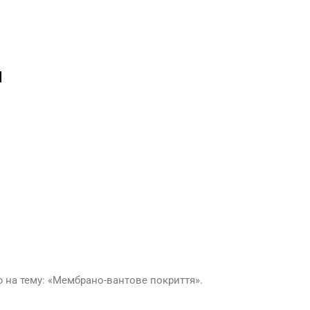
Ч
ію на тему: «Мембрано-вантове покриття».