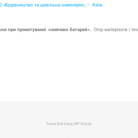
2 «Будівництво та цивільна інженерія», – Київ:
влю при проектуванні сонячних батарей».
Опір матеріалів і теор
Тема Bard від
WP Royal
.