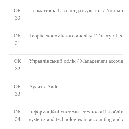
ОК
Нормативна база оподаткування / Normative b
30
ОК
Теорія економічного аналізу / Theory of econ
31
ОК
Управлінський облік / Management accountin
32
ОК
Аудит / Audit
33
ОК
Інформаційні системи і технології в обліку і 
34
systems and technologies in accounting and aud