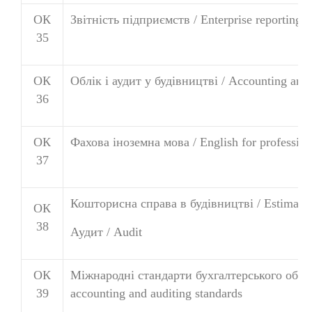
ОК
Звітність підприємств / Enterprise reporting
35
ОК
Облік і аудит у будівництві / Accounting and a
36
ОК
Фахова іноземна мова /
English for professio
37
Кошторисна справа в будівництві / Estimating
ОК
38
Аудит / Audit
ОК
Міжнародні стандарти бухгалтерського обліку 
39
accounting and auditing standards