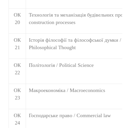
ОК
Технологія та механізація будівельних проце
20
construction processes
ОК
Історія філософії та філософської думки / Hi
21
Philosophical Thought
ОК
Політологія / Political Science
22
ОК
Макроекономіка / Macroeconomics
23
ОК
Господарське право / Commercial law
24