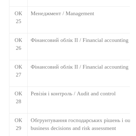
ОК
Менеджмент / Management
25
ОК
Фінансовий облік ІІ / Financial accounting І
26
ОК
Фінансовий облік ІІ / Financial accounting ІІ
27
ОК
Ревізія і контроль / Audit and control
28
ОК
Обгрунтування господарських рішень і оцінка 
29
business decisions and risk assessment