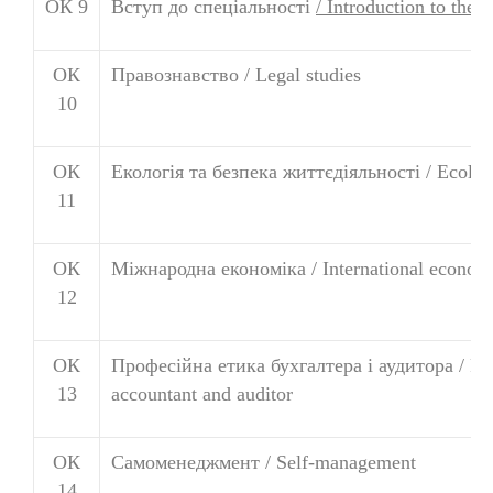
ОК 9
Вступ до спеціальності
/
Introduction to the s
ОК
Правознавство / Legal studies
10
ОК
Екологія та безпека життєдіяльності / Ecolog
11
ОК
Міжнародна економіка / International econom
12
ОК
Професійна етика бухгалтера і аудитора / Prof
13
accountant and auditor
ОК
Самоменеджмент / Self-management
14