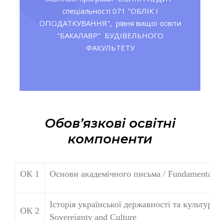
спеціальності 071 "ОБЛІК І
ОПОДАТКУВАННЯ", рівня вищої освіти
"БАКАЛАВР" БУДІВЕЛЬНОГО
ФАКУЛЬТЕТУ
Обов’язкові освітні
компоненти
ОК 1
Основи академічного письма / Fundamentals 
Історія української державності та культури /
ОК 2
Sovereignty and Culture