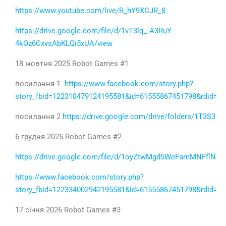
https://www.youtube.com/live/R_hY9XCJR_8
https://drive.google.com/file/d/1vT3lq_-A3RuY-
4kOz6CxvsAbKLQi5xUA/view
18 жовтня 2025 Robot Games #1
посилання 1
https://www.facebook.com/story.php?
story_fbid=122318479124195581&id=61555867451798&rdid=
посилання 2
https://drive.google.com/drive/folders/1T3
6 грудня 2025 Robot Games #2
https://drive.google.com/file/d/1oyZtwMgd5WeFamMNFflNCR
https://www.facebook.com/story.php?
story_fbid=122334002942195581&id=61555867451798&rdid=
17 січня 2026 Robot Games #3