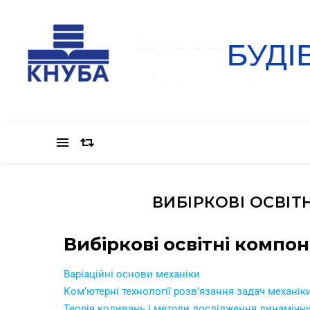
ВИБІРКОВІ ОСВІ
Вибіркові освітні комп
Варіаційні основи механіки
Ком’ютерні технології розв’язання задач механік
Теорія коливань і методи дослідження динамічн