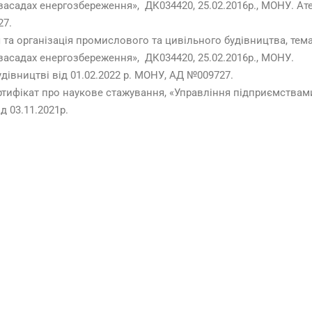
засадах енергозбереження», ДК034420, 25.02.2016р., МОНУ. А
27.
ія та організація промислового та цивільного будівництва, тем
засадах енергозбереження», ДК034420, 25.02.2016р., МОНУ.
дівництві від 01.02.2022 р. МОНУ, АД №009727.
ертифікат про наукове стажування, «Управління підприємствам
д 03.11.2021р.