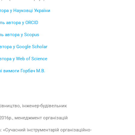
ора у Науковці України
ль автора у ORCID
ь автора у Scopus
втора у Google Scholar
тора у Web of Science
і вимоги Горбач М.В.
дівництво, інженер-будівельник
 2016р., менеджмент організацій
а: «Сучасний інструментарій організаційно-