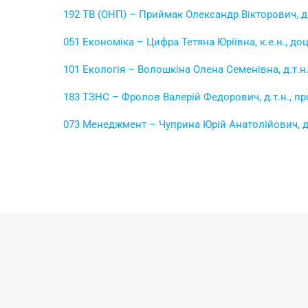
192 ТВ (ОНП) – Приймак Олександр Вікторович, д.
051 Економіка – Цифра Тетяна Юріївна, к.е.н., до
101 Екологія – Волошкіна Олена Семенівна, д.т.н
183 ТЗНС – Фролов Валерій Федорович, д.т.н., п
073 Менеджмент – Чуприна Юрій Анатолійович, д.