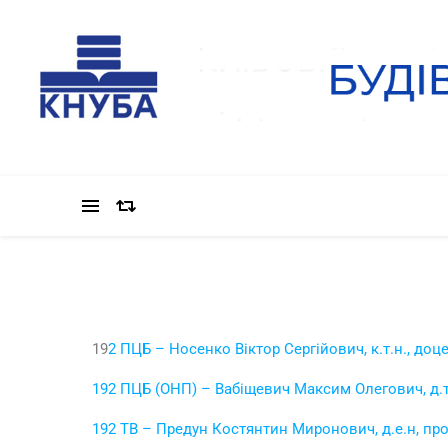
19
2 ПЦБ – Носенко Віктор Сергійович, к.т.н., доц
192 ПЦБ (ОНП) – Вабіщевич Максим Олегович, д.т
192 ТВ – Предун Костянтин Миронович, д.е.н, пр