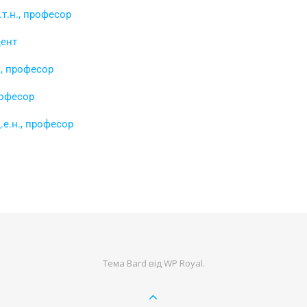
т.н., професор
цент
., професор
рофесор
е.н., професор
Тема Bard від
WP Royal
.