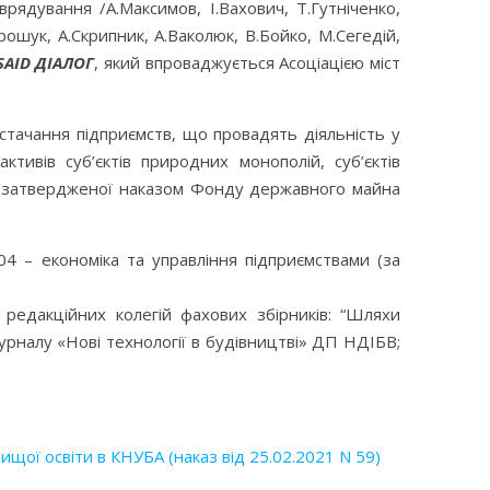
рядування /А.Максимов, І.Вахович, Т.Гутніченко,
ошук, А.Скрипник, А.Ваколюк, В.Бойко, М.Сегедій,
SAID
ДІАЛОГ
, який впроваджується Асоціацією міст
стачання підприємств, що провадять діяльність у
тивів суб’єктів природних монополій, суб’єктів
ї, затвердженої наказом Фонду державного майна
04 – економіка та управління підприємствами (за
 редакційних колегій фахових збірників: “Шляхи
рналу «Нові технології в будівництві» ДП НДІБВ;
вищої освіти в КНУБА (наказ від 25.02.2021 N 59)