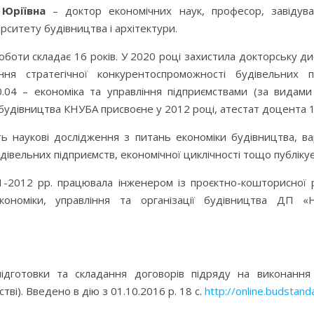
 Юріївна
– доктор
економічних
наук,
професор
,
завідув
рситету будівництва і архітектури.
оботи складає 16 років. У 2020 році захистила докторську д
ння стратегічної конкурентоспроможності будівельних пі
0.04 – економіка та управління підприємствами
(за видами 
будівництва КНУБА присвоєне у 2012 році, атестат доцента
ь наукові дослідження з питань економіки будівництва, ва
дівельних підприємств, економічної циклічності тощо публікує 
011-2012 рр. працювала інженером із проєктно-кошторисно
кономіки, управління та організації будівництва
ДП «НД
ідготовки та складання договорів підряду
на виконання
тві).
Введено в дію з 01.10.2016 р. 18 с.
http://online.budstan