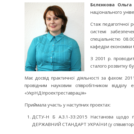
Бєлєнкова Ольга
національного уніве
Стаж педагогічної р
системі забезпече
спеціальністю 08.0
кафедри економіки 
З 2001 р. проводит
сталого розвитку бу
Має досвід практичної діяльності за фахом: 2
провідним науковим співробітником
відділу е
«УкрНДІпроектреставрація»
Приймала участь у наступних проектах:
ДСТУ-Н Б А.3.1-33:2015 Настанова щодо п
ДЕРЖАВНИЙ СТАНДАРТ УКРАЇНИ (у співавторс