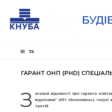
ГАРАНТ ОНП (PHD) СПЕЦІАЛ
З
агальні відомості про гаранта освіт
відносини” (
051
«
Економіка
»), галузі 
третій