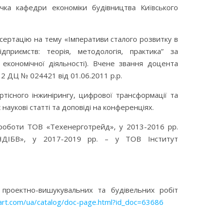
ачка кафедри економіки будівництва Київського
исертацію на тему «Імперативи сталого розвитку в
дприємств: теорія, методологія, практика” за
економічної діяльності)
. Вчене звання доцента
12 ДЦ № 024421 від 01.06.2011 р.р.
ртісного інжинірингу, цифрової трансформації та
наукові статті та доповіді на конференціях.
ї роботи ТОВ «Техенерготрейд
», у 2013-2016 рр.
ІБВ», у 2017-2019 рр. – у ТОВ Інститут
 проектно-вишукувальних та будівельних робіт
dart.com/ua/catalog/doc-page.html?id_doc=63686