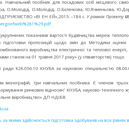
. Навчальний посібник для посадових осіб місцевого самов
фра, О.Молодід, О.Молодід, О.Бєлєнкова, Ю.Ячменьова, Ю.Дор
 «ПІДПРИЄМСТВО «ВІ ЕН ЕЙ»,2015. –184 с.
У рамках Проекту
U
/3energoefweb%281%29.pdf
 укрупнених показників вартості будівництва мереж теплопо
я підготовки пропозицій щодо змін до Методики оцінки ак
комбінованого виробництва електричної та теплової енергі
нами станом на 01 травня 2017 року» (у співавторстві) тощо.
ї ради К26.056.10 КНУБА за науковою спеціальністю 08.00.
сім монографій, три навчальних посібника. Є членом трьох
ормування ринкових відносин” КНУБА; науково-технічного жу
вельне виробництво» ДП НДІБВ.
du.ua
 за якими здійснюється підготовка здобувачів на всіх рівнях 