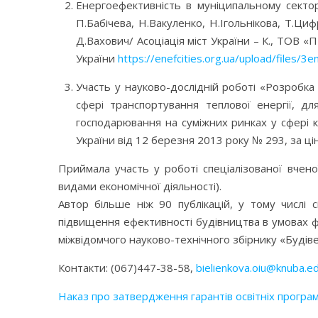
Енергоефективність в муніципальному секторі
П.Бабічева, Н.Вакуленко, Н.Ігольнікова, Т.Ци
Д.Вахович/ Асоціація міст України – К., ТОВ
України
https://enefcities.org.ua/upload/files
Участь у науково-дослідній роботі «Розробка
сфері транспортування теплової енергії, дл
господарювання на суміжних ринках у сфері 
України від 12 березня 2013 року № 293, за ці
Приймала участь у роботі спеціалізованої вчено
видами економічної діяльності).
Автор більше ніж 90 публікацій, у тому числі 
підвищення ефективності будівництва в умовах ф
міжвідомчого науково-технічного збірнику «Буді
Контакти: (067)447-38-58,
bielienkova.oiu@knuba.e
Наказ про затвердження гарантів освітніх програм,