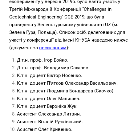
експерименту у вересні 2019р. було взято участь у
Третій Міжнародній Конференції “Challenges in
Geotechnical Engineering” CGE-2019, що була
проведена у Зеленогурському університеті UZ (м.
Зелена Гура, Польща). Список осіб, делегованих для
участі у конференції від імені КНУБА наведено нижче
(документ за
посиланням
):
Д.т.н. проф. Ігор Бойко.
Д.т.н. проф. Володимир Сахаров.
К.т.н. доцент Віктор Носенко.
К.т.н. доцент П’ятков Олександр Васильович.
К.т.н. доцент Людмила Бондарева (Скочко).
К.т.н. доцент Олег Малишев.
К.т.н. доцент Вероніка Жук.
Асистент Олександр Литвин.
Асистент Віталій Ручківський.
Асистент Олег Кривенко.