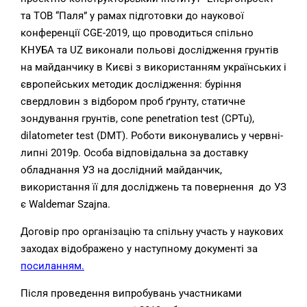
та ТОВ “Паля” у рамах підготовки до наукової
конференції CGE-2019, що проводиться спільно
КНУБА та UZ виконали польові дослідження грунтів
на майданчику в Києві з використанням українських і
європейських методик дослідження: буріння
свердловин з відбором проб ґрунту, статичне
зондування грунтів, cone penetration test (СPTu),
dilatometer test (DMT). Роботи виконувались у червні-
липні 2019р. Особа відповідальна за доставку
обладнання УЗ на дослідний майданчик,
використання її для досліджень та повернення до УЗ
є Waldemar Szajna.
Договір про організацію та спільну участь у наукових
заходах відображено у наступному документі за
посиланням
.
Після проведення випробувань участниками