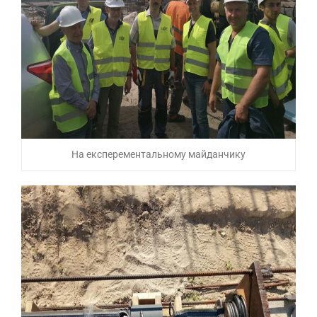
На експерементальному майданчику