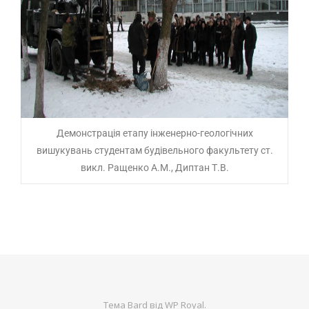
Демонстрація етапу інженерно-геологічних
вишукувань студентам будівельного факультету ст.
викл. Ращенко А.М., Диптан Т.В.
Тема Bard від
WP Royal
.