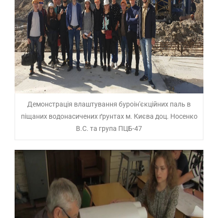
Демонстрація влаштування буроін'єкційних паль в
піщаних водонасичених ґрунтах м. Києва доц. Носенко
В.С. та група ПЦБ-47