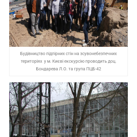
Будівництво підпірних стін на зсувонебезпечних
територіях ​ у м. Києві екскурсію проводить доц.
Бондарева Л.О. та група ПЦБ-42​