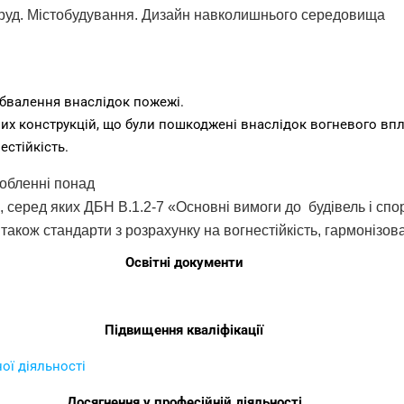
поруд. Містобудування. Дизайн навколишнього середовища
 обвалення внаслідок пожежі.
ьних конструкцій, що були пошкоджені внаслідок вогневого вп
естійкість.
робленні понад
, серед яких ДБН В.1.2-7 «Основні вимоги до будівель і сп
також стандарти з розрахунку на вогнестійкість, гармонізов
Освітні документи
Підвищення кваліфікації
ої діяльності
Досягнення у професійній діяльності