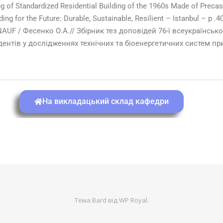
g of Standardized Residential Building of the 1960s Made of Precas
ng for the Future: Durable, Sustainable, Resilient – Istanbul – р .4
AUF / Фесенко О.А.// Збірник тез доповідей 76-ї всеукраїнськ
дентів у дослідженнях технічних та біоенергетичних систем п
На викладацький склад кафедри
Тема Bard від
WP Royal
.