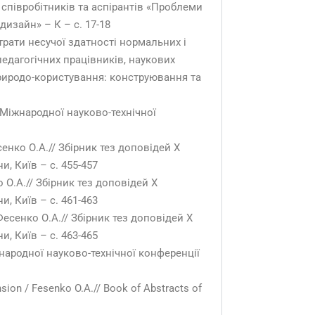
 співробітників та аспірантів «Проблеми
изайн» – К – с. 17-18
рати несучої здатності нормальних і
педагогічних працівників, наукових
природо-користування: конструювання та
Х Міжнародної науково-технічної
енко О.А.// Збірник тез доповідей Х
, Київ – с. 455-457
О.А.// Збірник тез доповідей Х
, Київ – с. 461-463
сенко О.А.// Збірник тез доповідей Х
, Київ – с. 463-465
народної науково-технічної конференції
nsion / Fesenko O.A.// Book of Abstracts of