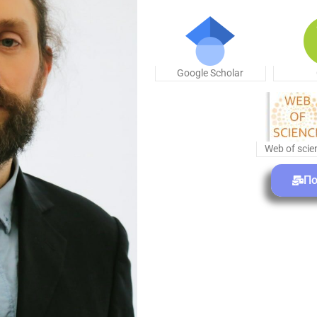
Google Scholar
Web of scie
По