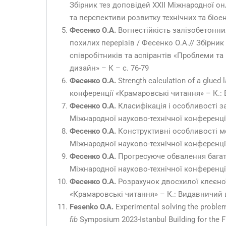
Збірник тез доповідей ХXІI Міжнародної он
та перспективи розвитку технічних та біое
Фесенко О.А.
Вогнестійкість залізобетонни
похилих перерізів / Фесенко О.А.// Збірни
співробітників та аспірантів «Проблеми т
дизайн» – К – с. 76-79
Фесенко О.А.
Strength сalculation of a glue
конференції «Крамаровські читання» – К.: 
Фесенко О.А.
Класифікація і особливості за
Міжнародної науково-технічної конференції
Фесенко О.А.
Конструктивні особливості мо
Міжнародної науково-технічної конференції
Фесенко О.А.
Прогресуюче обвалення багато
Міжнародної науково-технічної конференції
Фесенко О.А.
Розрахунок двосхилої клеєної
«Крамаровські читання» – К.: Видавничий ц
Fesenko O.A.
Experimental solving the problem
fib
Symposium 2023-Istanbul Building for the Fut