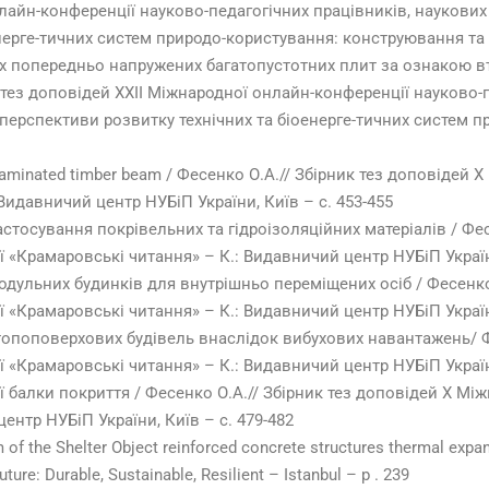
лайн-конференції науково-педагогічних працівників, наукових
нерге-тичних систем природо-користування: конструювання та д
х попередньо напружених багатопустотних плит за ознакою вт
к тез доповідей ХXІI Міжнародної онлайн-конференції науково-
а перспективи розвитку технічних та біоенерге-тичних систем 
d laminated timber beam / Фесенко О.А.// Збірник тез доповідей 
Видавничий центр НУБіП України, Київ – с. 453-455
стосування покрівельних та гідроізоляційних матеріалів / Фес
 «Крамаровські читання» – К.: Видавничий центр НУБіП України
дульних будинків для внутрішньо переміщених осіб / Фесенко 
 «Крамаровські читання» – К.: Видавничий центр НУБіП України
поповерхових будівель внаслідок вибухових навантажень/ Фе
 «Крамаровські читання» – К.: Видавничий центр НУБіП України
 балки покриття / Фесенко О.А.// Збірник тез доповідей Х Між
ентр НУБіП України, Київ – с. 479-482
 of the Shelter Object reinforced concrete structures thermal expa
ure: Durable, Sustainable, Resilient – Istanbul – р . 239