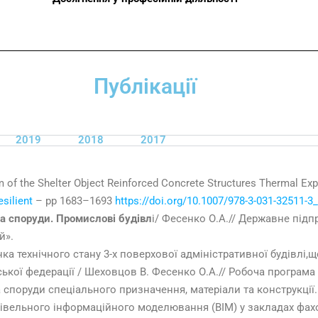
Публікації
2019
2018
2017
m of the Shelter Object Reinforced Concrete Structures Thermal Ex
esilient
– pp 1683–1693
https://doi.org/10.1007/978-3-031-32511-3
а споруди. Промислові будівл
і/ Фесенко О.А.// Державне під
й».
ка технічного стану 3-х поверхової адміністративної будівлі
ької федерації / Шеховцов В. Фесенко О.А.// Робоча програма
 споруди спеціального призначення, матеріали та конструкції. 
вельного інформаційного моделювання (BIM) у закладах фахов