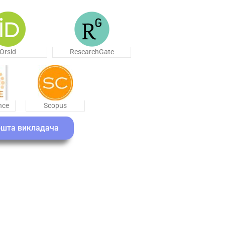
Orsid
ResearchGate
nce
Scopus
шта викладача