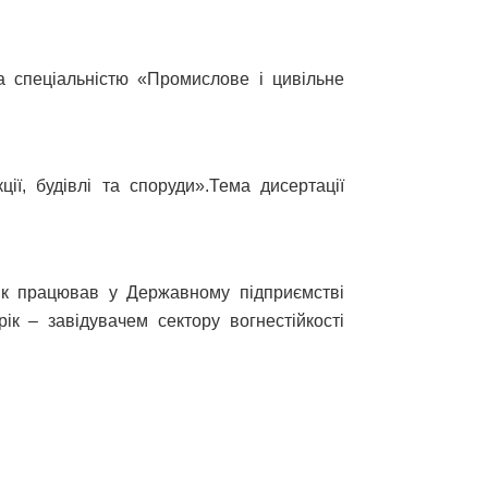
за спеціальністю «Промислове і цивільне
ії, будівлі та споруди».
Тема дисертації
ік працював у Державному підприємстві
ік – завідувачем сектору вогнестійкості