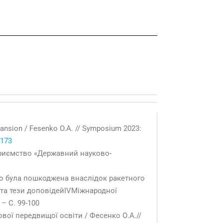
pansion / Fesenko O.A. // Symposium 2023:
_173
приємство «Державний науково-
,що була пошкоджена внаслідок ракетного
 та тези доповідейIVМіжнародної
– С. 99-100
ої передвищої освіти / Фесенко О.А.//