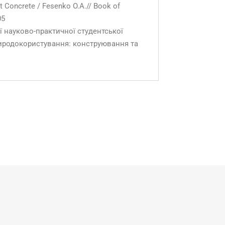
t Concrete / Fesenko O.A.// Book of
05
ої науково-практичної студентської
риродокористування: конструювання та