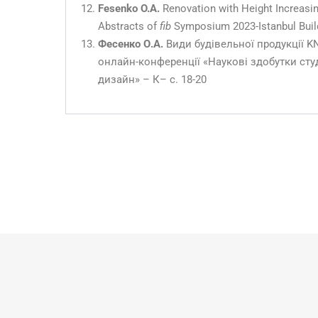
Fesenko O.A.
Renovation with Height Increasin
Abstracts of
fib
Symposium 2023-Istanbul Buildi
Фесенко О.А.
Види будівельної продукції KN
онлайн-конференції «Наукові здобутки сту
дизайн» – К– с. 18-20