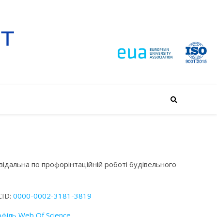
відальна по профорінтаційній роботі будівельного
ID:
0000-0002-3181-3819
філь Web Of Science