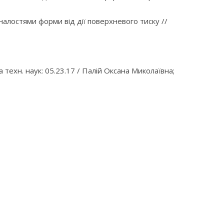
лостями форми від дії поверхневого тиску //
 техн. наук: 05.23.17 / Палій Оксана Миколаївна;