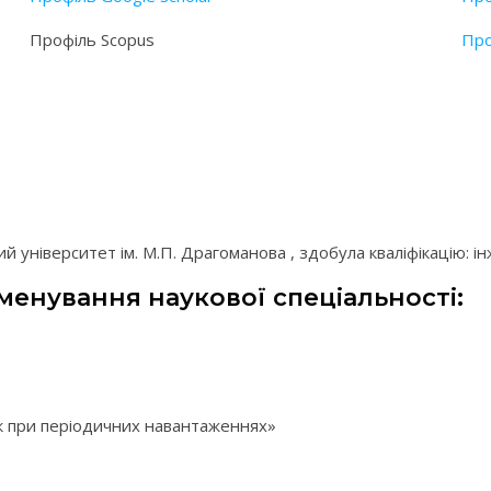
Профіль Scopus
Про
й університет ім. М.П. Драгоманова , здобула кваліфікацію: і
менування наукової спеціальності:
ок при періодичних навантаженнях»