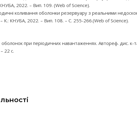
: КНУБА, 2022. – Вип. 109. (Web of Science).
дичні коливання оболонки резервуару з реальними недоскона
 – К.: КНУБА, 2022. – Вип. 108. – С. 255-266.(Web of Science).
х оболонок при періодичних навантаженнях. Автореф. дис. к-та
– 22 с.
яльності