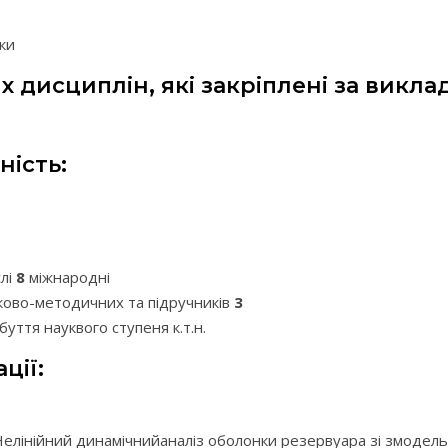
ки
 дисциплін, які закріплені за викла
ність:
слі
8
міжнародні
ауково-методичних та підручників
3
уття науквого ступеня к.т.н.
ції:
елінійний динамічнийаналіз оболонки резервуара зі змодел