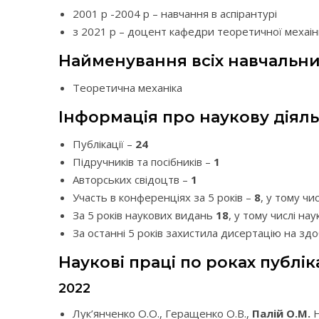
2001 р -2004 р – навчання в аспірантурі
з 2021 р – доцент кафедри теоретичної мехаін
Найменування всіх навчальних
Теоретична механіка
Інформація про наукову діяль
Публікації –
24
Підручників та посібників –
1
Авторських свідоцтв –
1
Участь в конференціях за 5 років –
8
, у тому чи
За 5 років наукових видань
18
, у тому числі н
За останні 5 років захистила дисертацію на здоб
Наукові праці по роках публіка
2022
Лук’янченко О.О., Геращенко О.В.,
Палій О.М.
Н