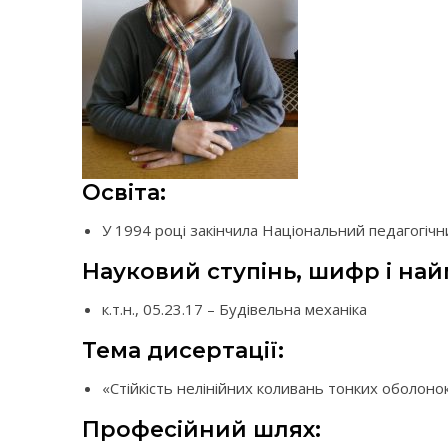
Освіта:
У 1994 році закінчила Національний педагогічни
Науковий ступінь, шифр і най
к.т.н., 05.23.17 – Будівельна механіка
Тема дисертації:
«Стійкість нелінійних коливань тонких оболон
Професійний шлях: