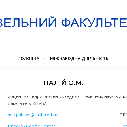
ГОЛОВНА
МІЖНАРОДНА ДІЯЛЬНІСТЬ
ПАЛІЙ О.М.
доцент кафедри, доцент, кандидат технічних наук, відпо
факультету КНУБА.
mail:palii.om@knuba.edu.ua
ORC
Профіль Google Scholar
Про