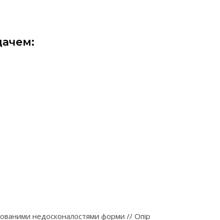
дачем:
ьованими недосконалостями форми // Опір