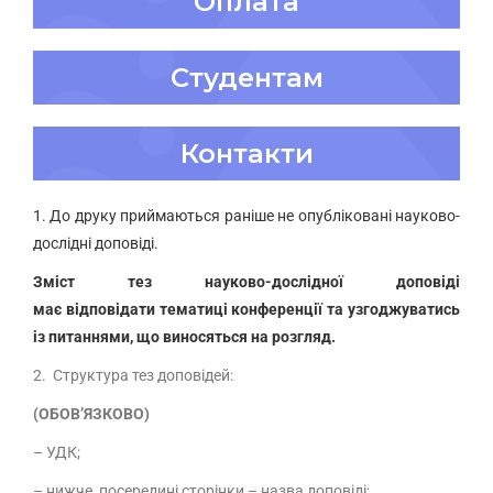
Оплата
Студентам
Контакти
1.
До друку приймаються раніше не опубліковані науков
о-
дослідні доповіді.
Зміст тез науков
о-дослідної
допові
д
і
ма
є
відповідати
тематиці конференції
та узгоджуватись
із питаннями, що виносяться на розгляд.
2. Структура тез доповідей:
(ОБОВ’ЯЗКОВО)
– УДК;
– нижче, посередині сторінки – назва доповіді;