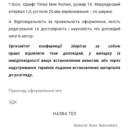
*.docx. Шрифт Times New Roman, розмір 14. Міжрядковий
інтервал 1,0; усі поля 20 мм; вирівнювання – по ширині.
4.
Відповідальність за правильність оформлення, якість
редагування та достовірність і науковість тез доповідей
несе їх автор.
Оргкомітет
конференції
зберігає за собою
право
відхилити
тези доповідей, у випадку їх
невідповідності вище встановленим вимогам, або через
недотримання термінів подання встановлених матеріалів
до розгляду
.
Приклад оформлення тез:
УДК
НАЗВА ТЕЗ
Іванов Іван Іванович,