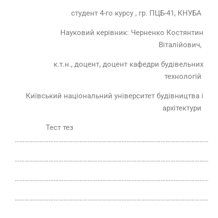
студент 4-го курсу , гр. ПЦБ-41, КНУБА
Науковий керівник: Черненко Костянтин
Віталійович,
к.т.н., доцент, доцент кафедри будівельних
технологій
Київський національний університет будівництва і
архітектури
Тест тез
………………………………………………………………………………………………………………
………………………………………………………………………………………………………………
………………………………………………………………………………………………………………
………………………………………………………………………………………………………………
………………………………………………………………………………………………………………