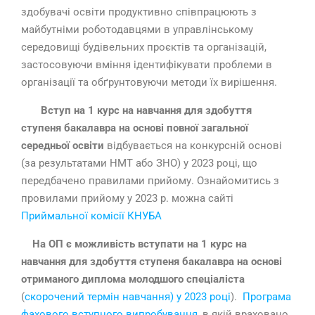
здобувачі освіти продуктивно співпрацюють з
майбутніми роботодавцями в управлінському
середовищі будівельних проєктів та організацій,
застосовуючи вміння ідентифікувати проблеми в
організації та обґрунтовуючи методи їх вирішення.
Вступ на 1 курс на навчання для здобуття
ступеня бакалавра
на основі повної загальної
середньої освіти
відбувається на конкурсній основі
(за результатами НМТ або ЗНО) у 2023 році, що
передбачено правилами прийому. Ознайомитись з
провилами прийому у 2023 р. можна сайті
Приймальної комісії КНУБА
На ОП є можливість вступати на 1 курс на
навчання для здобуття ступеня бакалавра на основі
отриманого диплома молодшого спеціаліста
(
скорочений термін навчання) у 2023 році
).
Програма
фахового вступного випробування
, в якій враховано