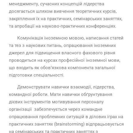
менеджменту, сучасних концепцій лідерства
досягається шляхом вивчення теоретичних курсів,
закріплення їх на практичних, семінарських заняттях,
та апробації на науково-практичних конференціях.
Комунікація іноземною мовою, написання статей
та тез з наукових питань, опрацювання іноземних
джерел для підвищення власного фахового рівня
проводиться на курсах професійної іноземної мови,
що входить як обов’язкова компонента загальної
підготовки спеціальності.
Демонструвати навички взаємодії, лідерства,
командної роботи. Мати навички обґрунтування
дієвих інструментів мотивування персоналу
організації забезпечується через командне
опрацювання проблемних ситуацій в ділових іграх на
практичних заняттях (brainstorming) відпрацьовується
на семінарських та практичних заняттях з