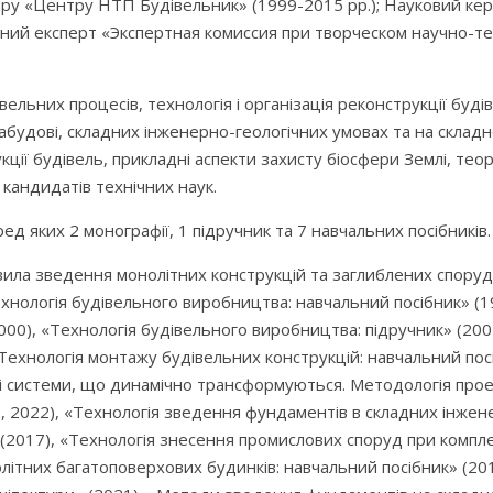
ру «Центру НТП Будівельник» (1999-2015 рр.); Науковий ке
ідний експерт «Экспертная комиссия при творческом научно-
вельних процесів, технологія і організація реконструкції буді
забудові, складних інженерно-геологічних умовах та на складн
ції будівель, прикладні аспекти захисту біосфери Землі, тео
5 кандидатів технічних наук.
 яких 2 монографії, 1 підручник та 7 навчальних посібників.
вила зведення монолітних конструкцій та заглиблених споруд
хнологія будівельного виробництва: навчальний посібник» (19
2000), «Технологія будівельного виробництва: підручник» (20
Технологія монтажу будівельних конструкцій: навчальний посі
ні системи, що динамічно трансформуються. Методологія про
6, 2022), «Технологія зведення фундаментів в складних інжен
2017), «Технологія знесення промислових споруд при комплек
олітних багатоповерхових будинків: навчальний посібник» (2