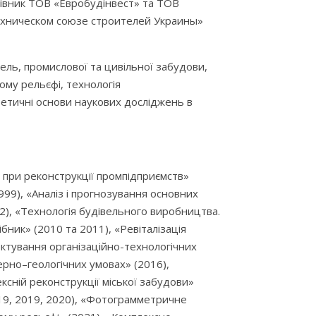
рівник ТОВ «Евробудінвест» та ТОВ
техническом союзе строителей Украины»
вель, промислової та цивільної забудови,
ому рельєфі, технологія
ретичні основи наукових досліджень в
 при реконструкції промпідприємств»
99), «Аналіз і прогнозування основних
02), «Технологія будівельного виробництва.
бник» (2010 та 2011), «Ревіталізація
ектування організаційно-технологічних
ерно–геологічних умовах» (2016),
сній реконструкції міської забудови»
019, 2019, 2020), «Фотограмметричне