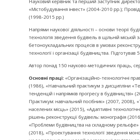
Науковий керівник та перший заступник директо
«Містобудування інвест» (2004-2010 рр.); Пров
(1998-2015 рр.)
Напрями наукової діяльності – основи теорії буді
технологія зведення будівель в щільній міській 
бетоноукладальних процесів в умовах реконструк
технології і організації будівництва. Підготував 
Автор понад 150 науково-методичних праць, серед
Основні праці:
«Організаційно-технологічні пра
(1986), «Навчальний практикум з дисципліни «Те
тенденцій і напрямків прогресу в будівництві» (
Практикум: навчальний посібник» (2007, 2008), «
населених місць» (2015), «Адаптивні технологіч
рішень реконструкції будівель: монографія (201
«Проблеми будівництва на складному рельєфе» (
(2018), «Проектування технології зведення мон