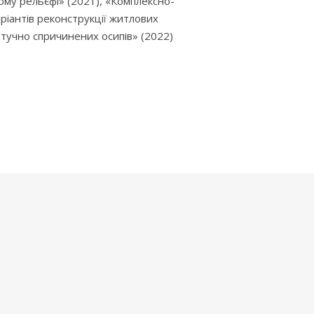
ому рельєфі» (2021), «Комплексно-
іантів реконструкції житлових
тучно спричинених осипів» (2022)