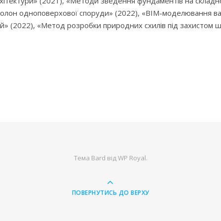
рхітектури» (2021), «Методи зведення фундаментів на складн
олон одноповерхової споруди» (2022), «ВІМ-моделювання вар
й» (2022), «Метод розробки природних схилів під захистом ш
Тема Bard від
WP Royal
.
ПОВЕРНУТИСЬ ДО ВЕРХУ