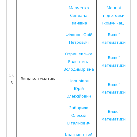
Марченко
Мовної
Світлана
підготовки
Іванівна
і комунікації
Філонов Юрій
Вищої
Петрович
математики
Отрашевська
Вищої
Валентина
математики
Володимирівна
ОК
Вища математика
Чорноіван
8
Вищої
Юрій
математики
Олексійович
Забарило
Вищої
Олексій
математики
Віталійович
Краснянський