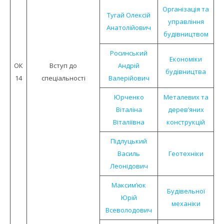
Організація та
Тугай Олексій
управління
Анатолійович
будівництвом
Росинський
Економіки
ОК
Вступ до
Андрій
будівництва
14
спецiальностi
Валерійович
Юрченко
Металевих та
Віталіна
дерев’яних
Віталіївна
конструкцій
Підлуцький
Василь
Геотехніки
Леонідович
Максим’юк
Будівельної
Юрій
механіки
Всеволодович