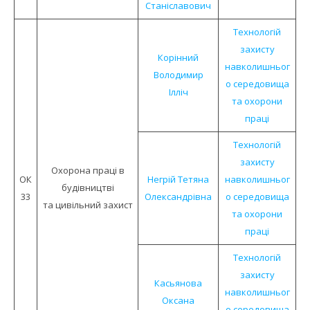
Станіславович
Технологій
захисту
Корінний
навколишньог
Володимир
о середовища
Ілліч
та охорони
праці
Технологій
захисту
Охорона праці в
ОК
Негрій Тетяна
навколишньог
будівництві
33
Олександрівна
о середовища
та цивільний захист
та охорони
праці
Технологій
захисту
Касьянова
навколишньог
Оксана
о середовища