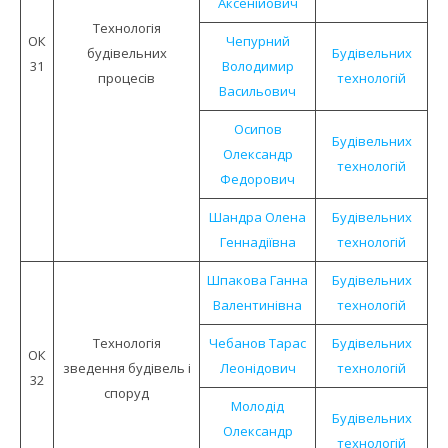
Аксенійович
Технологія
ОК
Чепурний
будiвельних
Будівельних
31
Володимир
процесів
технологій
Васильович
Осипов
Будівельних
Олександр
технологій
Федорович
Шандра Олена
Будівельних
Геннадіївна
технологій
Шпакова Ганна
Будівельних
Валентинівна
технологій
Технологiя
Чебанов Тарас
Будівельних
ОК
зведення будiвель i
Леонідович
технологій
32
споруд
Молодід
Будівельних
Олександр
технологій