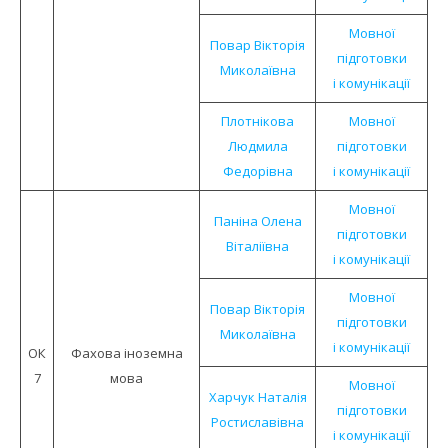
Мовної
Повар Вікторія
підготовки
Миколаївна
і комунікації
Плотнікова
Мовної
Людмила
підготовки
Федорівна
і комунікації
Мовної
Паніна Олена
підготовки
Віталіївна
і комунікації
Мовної
Повар Вікторія
підготовки
Миколаївна
і комунікації
ОК
Фахова іноземна
7
мова
Мовної
Харчук Наталія
підготовки
Ростиславівна
і комунікації