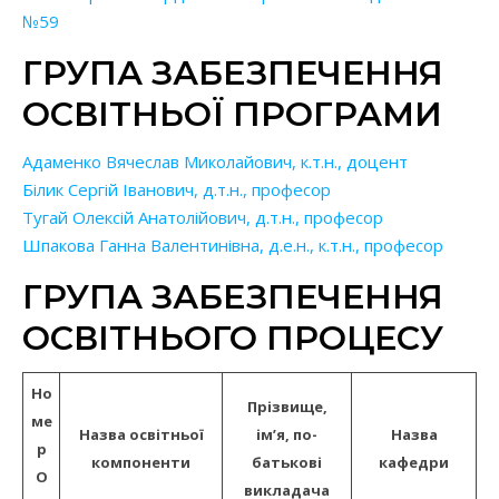
№59
ГРУПА ЗАБЕЗПЕЧЕННЯ
ОСВІТНЬОЇ ПРОГРАМИ
Адаменко Вячеслав Миколайович, к.т.н., доцент
Білик Сергій Іванович, д.т.н., професор
Тугай Олексій Анатолійович, д.т.н., професор
Шпакова Ганна Валентинівна, д.е.н., к.т.н., професор
ГРУПА ЗАБЕЗПЕЧЕННЯ
ОСВІТНЬОГО ПРОЦЕСУ
Но
Прізвище,
ме
Назва освітньої
ім’я, по-
Назва
р
компоненти
батькові
кафедри
О
викладача