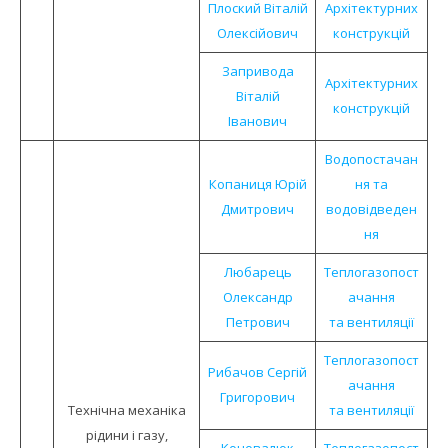
Плоский Віталій
Архітектурних
Олексійович
конструкцій
Запривода
Архітектурних
Віталій
конструкцій
Іванович
Водопостачан
Копаниця Юрій
ня та
Дмитрович
водовідведен
ня
Любарець
Теплогазопост
Олександр
ачання
Петрович
та вентиляції
Теплогазопост
Рибачов Сергій
ачання
Григорович
Технічна механіка
та вентиляції
рідини і газу,