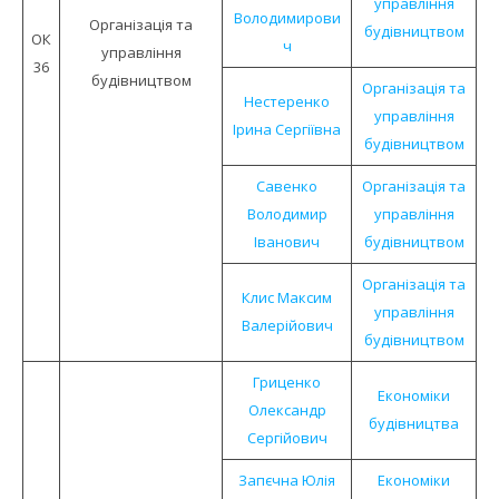
управління
Володимирови
Органiзацiя та
будівництвом
ОК
ч
управлiння
36
будiвництвом
Організація та
Нестеренко
управління
Ірина Сергіївна
будівництвом
Савенко
Організація та
Володимир
управління
Іванович
будівництвом
Організація та
Клис Максим
управління
Валерійович
будівництвом
Гриценко
Економіки
Олександр
будівництва
Сергійович
Запєчна Юлія
Економіки