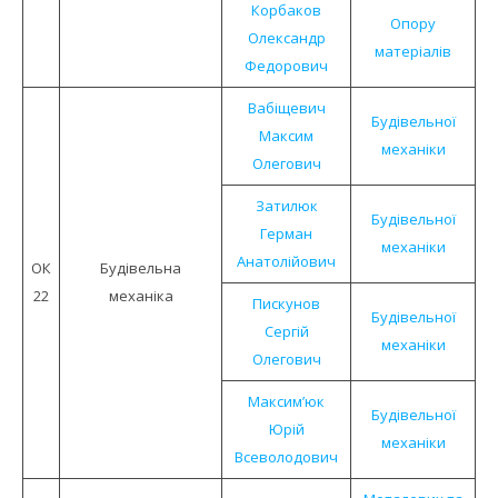
Корбаков
Опору
Олександр
матеріалів
Федорович
Вабіщевич
Будівельної
Максим
механіки
Олегович
Затилюк
Будівельної
Герман
механіки
Анатолійович
ОК
Будівельна
22
механiка
Пискунов
Будівельної
Сергій
механіки
Олегович
Максим’юк
Будівельної
Юрій
механіки
Всеволодович