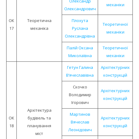
Олександр
механіки
Олександрович
ОК
Теоретична
Плохута
Теоретичної
17
механіка
Руслана
механіки
Олександрівна
Палій Оксана
Теоретичної
Миколаївна
механіки
Гетун Галина
Архітектурних
В’ячеславівна
конструкцій
Скочко
Архітектурних
Володимир
конструкцій
Ігорович
Архітектура
Мартинов
ОК
будівель та
Архітектурних
Вячеслав
18
планування
конструкцій
Леонідович
міст