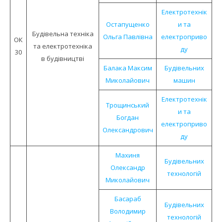
Електротехнік
Остапущенко
и та
Будівельна техніка
Ольга Павлівна
електроприво
ОК
та електротехніка
ду
30
в будівництві
Балака Максим
Будівельних
Миколайович
машин
Електротехнік
Трощинський
и та
Богдан
електроприво
Олександрович
ду
Махиня
Будівельних
Олександр
технологій
Миколайович
Басараб
Будівельних
Володимир
технологій