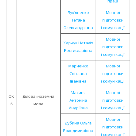
праці
Лук’яненко
Мовної
Тетяна
підготовки
Олександрівна
і комунікації
Мовної
Харчук Наталія
підготовки
Ростиславівна
і комунікації
Марченко
Мовної
Світлана
підготовки
Іванівна
і комунікації
Махиня
Мовної
ОК
Ділова іноземна
Антоніна
підготовки
6
мова
Андріївна
і комунікації
Мовної
Дубина Ольга
підготовки
Володимирівна
і комунікації