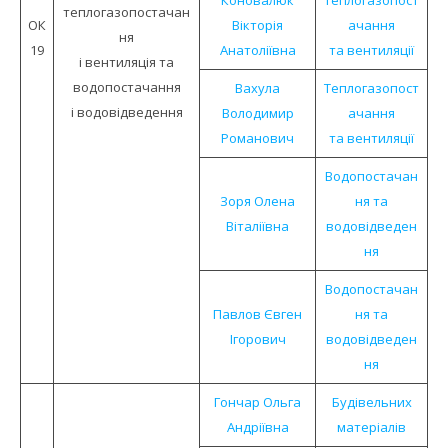
Коновалюк
Теплогазопост
теплогазопостачан
ОК
Вікторія
ачання
ня
19
Анатоліївна
та вентиляції
і вентиляція та
водопостачання
Вахула
Теплогазопост
і водовідведення
Володимир
ачання
Романович
та вентиляції
Водопостачан
Зоря Олена
ня та
Віталіївна
водовідведен
ня
Водопостачан
Павлов Євген
ня та
Ігорович
водовідведен
ня
Гончар Ольга
Будівельних
Андріївна
матеріалів