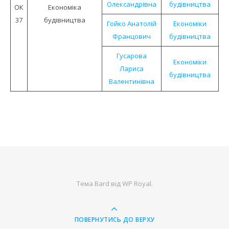
Олександрівна
будівництва
ОК
Економiка
37
будiвництва
Гойко Анатолій
Економіки
Францович
будівництва
Гусарова
Економіки
Лариса
будівництва
Валентинівна
Тема Bard від
WP Royal
.
ПОВЕРНУТИСЬ ДО ВЕРХУ