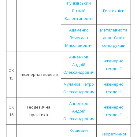
Ручківський
Віталій
Геотехніки
Валентинович
Адаменко
Металевих та
Вячеслав
дерев’яних
Миколайович
конструкцій
Анненков
Інженерної
Андрій
геодезії
ОК
Олександрович
Інженерна геодезія
15
Чуланов Петро
Інженерної
Олександрович
геодезії
Анненков
ОК
Геодезична
Інженерної
Андрій
16
практика
геодезії
Олександрович
Кошевий
Теоретичної