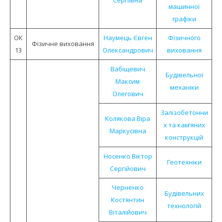
Сергіївна
машинної
графіки
ОК
Наумець Євген
Фізичного
Фізичне виховання
13
Олександрович
виховання
Вабіщевич
Будівельної
Максим
механіки
Олегович
Залізобетонни
Колякова Віра
х та кам’яних
Маркусівна
конструкцій
Носенко Віктор
Геотехніки
Сергійович
Черненко
Будівельних
Костянтин
технологій
Віталійович