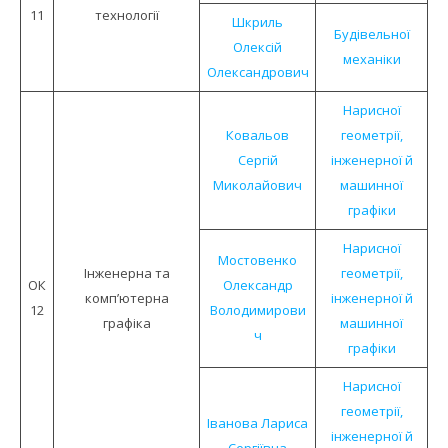
11
технологiї
Шкриль
Будівельної
Олексій
механіки
Олександрович
Нарисної
Ковальов
геометрії,
Сергій
інженерної й
Миколайович
машинної
графіки
Нарисної
Мостовенко
Інженерна та
геометрії,
ОК
Олександр
комп’ютерна
інженерної й
12
Володимирови
графіка
машинної
ч
графіки
Нарисної
геометрії,
Іванова Лариса
інженерної й