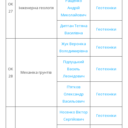
Ращенко
ОК
Інженерна геологія
Андрій
Геотехніки
27
Миколайович
Диптан Тетяна
Геотехніки
Василівна
Жук Вероніка
Геотехніки
Володимирівна
Підлуцький
ОК
Василь
Геотехніки
Механіка грунтів
28
Леонідович
П’ятков
Олександр
Геотехніки
Васильович
Носенко Віктор
Геотехніки
Сергійович