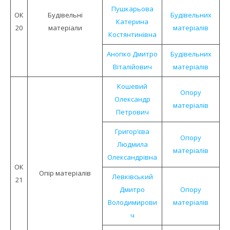
Пушкарьова
ОК
Будiвельнi
Будівельних
Катерина
20
матерiали
матеріалів
Костянтинівна
Анопко Дмитро
Будівельних
Віталійович
матеріалів
Кошевий
Опору
Олександр
матеріалів
Петрович
Григор’єва
Опору
Людмила
матеріалів
Олександрівна
ОК
Опiр матерiалiв
Левківський
21
Дмитро
Опору
Володимирови
матеріалів
ч