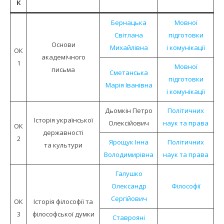
К
Бернацька
Мовної
Світлана
підготовки
Основи
Михайлівна
і комунікації
ОК
академічного
1
Мовної
письма
Сметанська
підготовки
Марія Іванівна
і комунікації
Дьомкін Петро
Політичних
Історiя української
Олексійович
наук та права
ОК
державностi
2
Ярощук Інна
Політичних
та культури
Володимирівна
наук та права
Галушко
Олександр
Філософії
Сергійович
ОК
Історія філософії та
3
філософської думки
Ставрояні