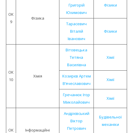
Григорій
Фізики
Юхимович
ОК
Фізика
9
Тарасевич
Віталій
Фізики
Іванович
Вітовецька
Тетяна
Хімії
Василівна
ОК
Хiмiя
Козирєв Артем
10
Хімії
В’ячеславович
Гречанюк Ігор
Хімії
Миколайович
Андрієвський
Будівельної
Віктор
механіки
Петрович
ОК
Інформацiйнi