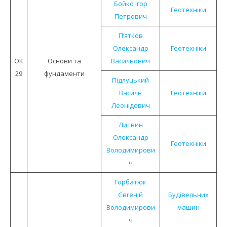
Бойко Ігор
Геотехніки
Петрович
П’ятков
Олександр
Геотехніки
ОК
Основи та
Васильович
29
фундаменти
Підлуцький
Василь
Геотехніки
Леонідович
Литвин
Олександр
Геотехніки
Володимирови
ч
Горбатюк
Євгеній
Будівельних
Володимирови
машин
ч