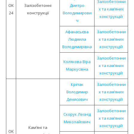
Залізобетонни
ОК
Залізобетонні
Дмитро
х та кам’яних
24
конструкції
Володимирови
конструкцій
ч
Афанасьєва
Залізобетонни
Людмила
х та кам’яних
Володимирівна
конструкцій
Залізобетонни
Колякова Віра
х та кам’яних
Маркусівна
конструкцій
Кріпак
Залізобетонни
Володимир
х та кам’яних
Денисович
конструкцій
Залізобетонни
Скорук Леонід
х та кам’яних
Миколайович
конструкцій
Кам’яні та
ОК