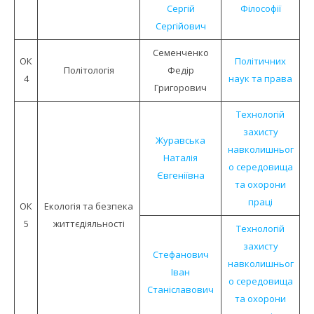
Сергій
Філософії
Сергійович
Семенченко
ОК
Політичних
Політологія
Федір
4
наук та права
Григорович
Технологій
захисту
Журавська
навколишньог
Наталія
о середовища
Євгеніївна
та охорони
праці
ОК
Екологія та безпека
5
життєдіяльності
Технологій
захисту
Стефанович
навколишньог
Іван
о середовища
Станіславович
та охорони