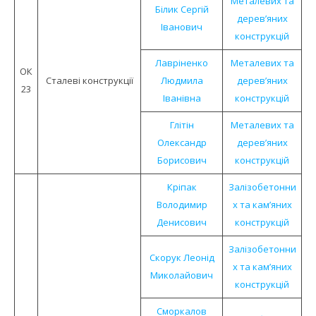
Металевих та
Білик Сергій
дерев’яних
Іванович
конструкцій
Лавріненко
Металевих та
ОК
Сталеві конструкції
Людмила
дерев’яних
23
Іванівна
конструкцій
Глітін
Металевих та
Олександр
дерев’яних
Борисович
конструкцій
Кріпак
Залізобетонни
Володимир
х та кам’яних
Денисович
конструкцій
Залізобетонни
Скорук Леонід
х та кам’яних
Миколайович
конструкцій
Сморкалов