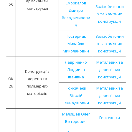
армокам’яні
Сморкалов
25
Залізобетонни
конструкції
Дмитро
х та кам’яних
Володимирови
конструкцій
ч
Постернак
Залізобетонни
Михайло
х та кам’яних
Миколайович
конструкцій
Лавріненко
Металевих та
Людмила
дерев’яних
Конструкцiї з
Іванівна
конструкцій
ОК
дерева та
26
полімерних
Тонкачеєв
Металевих та
матеріалів
Віталій
дерев’яних
Геннадійович
конструкцій
Малишев Олег
Геотехніки
Вікторович