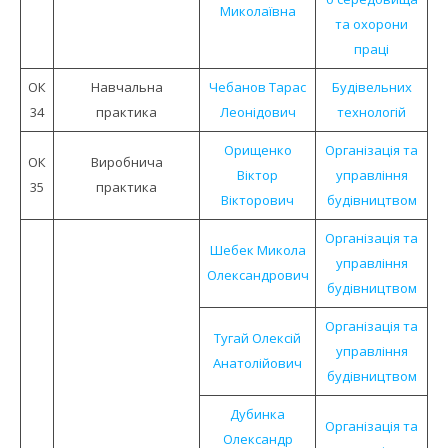
Миколаївна
та охорони
праці
ОК
Навчальна
Чебанов Тарас
Будівельних
34
практика
Леонідович
технологій
Орищенко
Організація та
ОК
Виробнича
Віктор
управління
35
практика
Вікторович
будівництвом
Організація та
Шебек Микола
управління
Олександрович
будівництвом
Організація та
Тугай Олексій
управління
Анатолійович
будівництвом
Дубинка
Організація та
Олександр