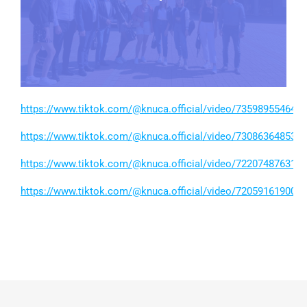
https://www.tiktok.com/@knuca.official/video/735989554640
https://www.tiktok.com/@knuca.official/video/730863648533
https://www.tiktok.com/@knuca.official/video/722074876312
https://www.tiktok.com/@knuca.official/video/720591619001