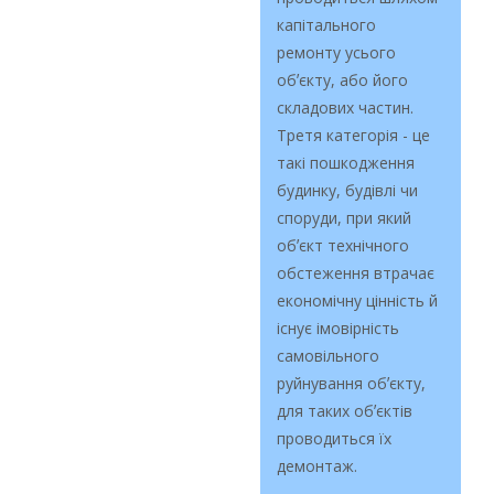
капітального
ремонту усього
обʼєкту, або його
складових частин
.
Третя категорія - це
такі пошкодження
будинку, будівлі чи
споруди, при який
обʼєкт технічного
обстеження втрачає
економічну цінність й
існує імовірність
самовільного
руйнування обʼєкту,
для таких обʼєктів
проводиться їх
демонтаж.