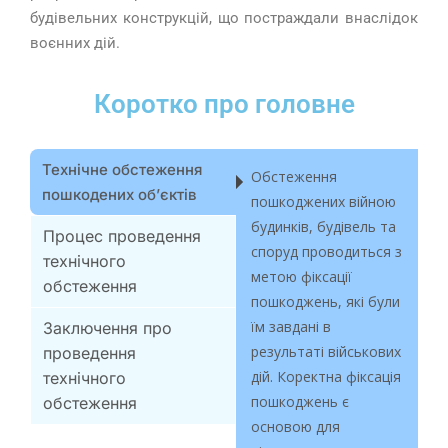
будівельних конструкцій, що постраждали внаслідок
воєнних дій.
Коротко про головне
Технічне обстеження
Обстеження
пошкодених обʼєктів
пошкоджених війною
будинків, будівель та
Процес проведення
споруд проводиться з
технічного
метою фіксації
обстеження
пошкоджень, які були
їм завдані в
Заключення про
результаті військових
проведення
дій. Коректна фіксація
технічного
пошкоджень є
обстеження
основою для