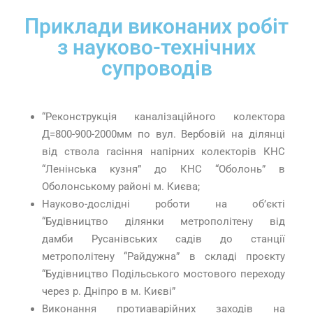
Приклади виконаних робіт
з науково-технічних
супроводів
“Реконструкція каналізаційного колектора
Д=800-900-2000мм по вул. Вербовій на ділянці
від ствола гасіння напірних колекторів КНС
“Ленінська кузня” до КНС “Оболонь” в
Оболонському районі м. Києва;
Науково-дослідні роботи на об’єкті
“Будівництво ділянки метрополітену від
дамби Русанівських садів до станції
метрополітену “Райдужна” в складі проєкту
“Будівництво Подільського мостового переходу
через р. Дніпро в м. Києві”
Виконання протиаварійних заходів на