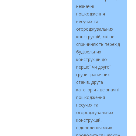
незначні
пошкодження
несучих та
огороджувальних
конструкцій, які не
спричиняють перехід
будівельних
конструкцій до
першої чи другої
групи граничних
станів. Друга
категорія - це значні
пошкодження
несучих та
огороджувальних
конструкцій,
відновлення яких
проводиться шляхом