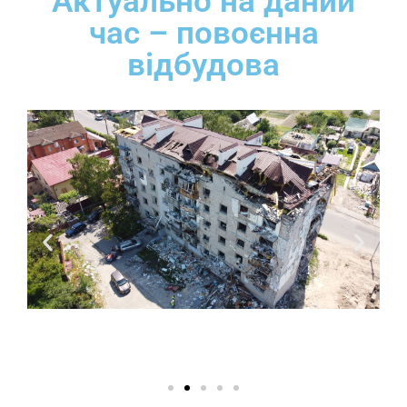
Актуально на даний
час – повоєнна
відбудова