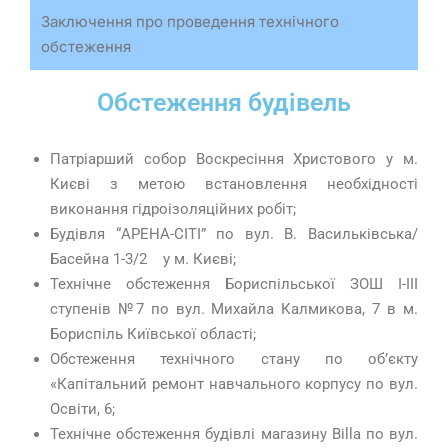
Заключення про проведення технічного
обстеження
Обстеження будівель
Патріарший собор Воскресіння Христового у м.
Києві з метою встановлення необхідності
виконання гідроізоляційних робіт;
Будівля “АРЕНА-СІТІ” по вул. В. Васильківська/
Басейна 1-3/2
у м. Києві;
Технічне обстеження Бориспільської ЗОШ І-ІІІ
ступенів №7 по вул. Михайла Калмикова, 7 в м.
Бориспіль Київської області;
Обстеження технічного стану по об’єкту
«Капітальний ремонт навчального корпусу по вул.
Освіти, 6;
Технічне обстеження будівлі магазину Billa по вул.