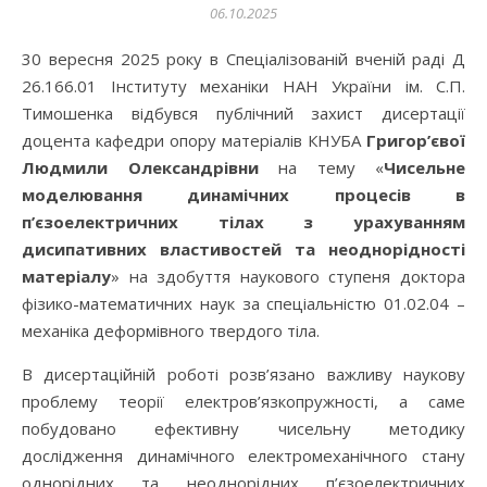
06.10.2025
30 вересня 2025 року в Спеціалізованій вченій раді Д
26.166.01 Інституту механіки НАН України ім. С.П.
Тимошенка відбувся публічний захист дисертації
доцента кафедри опору матеріалів КНУБА
Григор’євої
Людмили Олександрівни
на тему «
Чисельне
моделювання динамічних процесів в
п’єзоелектричних тілах з урахуванням
дисипативних властивостей та неоднорідності
матеріалу
» на здобуття наукового ступеня доктора
фізико-математичних наук за спеціальністю 01.02.04 –
механіка деформівного твердого тіла.
В дисертаційній роботі розв’язано важливу наукову
проблему теорії електров’язкопружності, а саме
побудовано ефективну чисельну методику
дослідження динамічного електромеханічного стану
однорідних та неоднорідних п’єзоелектричних