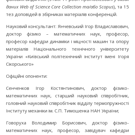
даних
Web of Science Core Collection
та/або
Scopus
), та 15
тез доповідей в збірниках матеріалів конференцій.
Науковий консультант: Янчевський Ігор Владиславович,
доктор фізико – математичних наук, професор,
професор кафедри динаміки і міцності машин та опору
матеріалів Національного технічного університету
України «Київський політехнічний інститут імені Ігоря
Сікорського»
Офiцiйні опоненти:
Сенченков Ігор Костянтинович, доктор фізико-
математичних наук, старший науковий співробітник,
головний науковий співробітник відділу термопружності
Інституту механіки ім. С.П. Тимошенка НАН України;
Говоруха Володимир Борисович, доктор фізико-
математичних наук, професор, завідувач кафедри