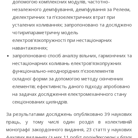
допомогою комплексних модулів, частотно-
незалежного демпфування, демпфування за Релеєм,
діелектричних та п’єзоелектричних втрат при
усталених коливаннях; запропоновано та досліджено
чотирипараметричну модель
електров’язкопружності при нестаціонарних
навантаженнях;
запропоновано спосіб аналізу вільних, гармонічних та
нестаціонарних коливань електров’язкопружних
функціонально-неоднорідних п’єзоелементів
складної форми за допомогою методу скінченних
елементів; ефективність даного підходу апробовано
на задачах дослідження електромеханічного стану
секціонованих циліндрів.
За результатами досліджень опубліковано 39 наукових
праць, у тому числі один розділ в колективній
монографії закордонного видання, 23 статті у наукових
фахових виданнях (з них 11 робіт
проіндексовані у базах