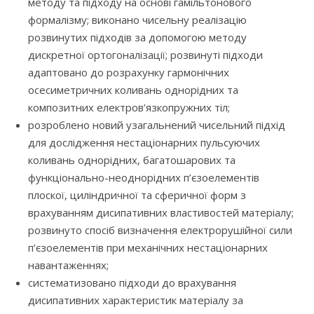
методу та підходу на основі гамільтонового
формалізму; виконано чисельну реалізацію
розвинутих підходів за допомогою методу
дискретної ортогоналізації; розвинуті підходи
адаптовано до розрахунку гармонічних
осесиметричних коливань однорідних та
композитних електров’язкопружних тіл;
розроблено новий узагальнений чисельний підхід
для дослідження нестаціонарних пульсуючих
коливань однорідних, багатошарових та
функціонально-неоднорідних п’єзоелементів
плоскої, циліндричної та сферичної форм з
врахуванням дисипативних властивостей матеріалу;
розвинуто спосіб визначення електрорушійної сили
п’єзоелементів при механічних нестаціонарних
навантаженнях;
систематизовано підходи до врахування
дисипативних характеристик матеріалу за