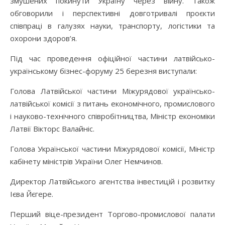
змушених покинути Україну через війну. Також
обговорили і перспективні довготривалі проєкти
співпраці в галузях науки, транспорту, логістики та
охорони здоров’я.
Під час проведення офіційної частини латвійсько-
українському бізнес-форуму 25 березня виступали:
Голова Латвійської частини Міжурядової українсько-
латвійської комісії з питань економічного, промислового
і науково-технічного співробітництва, Міністр економіки
Латвії Вікторс Валайніс.
Голова Української частини Міжурядової комісії, Міністр
кабінету міністрів України Олег Немчинов.
Директор Латвійського агентства інвестицій і розвитку
Ієва Йєгере.
Перший віце-президент Торгово-промислової палати