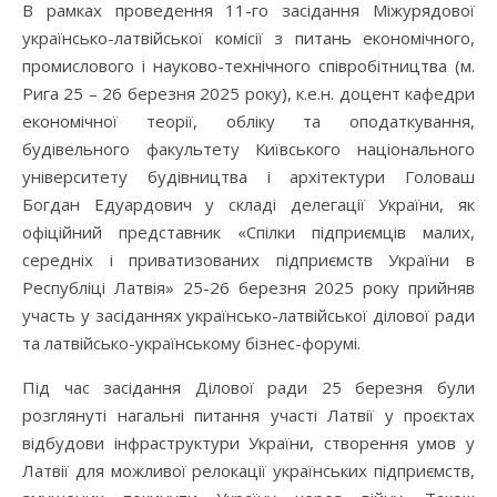
В рамках проведення 11-го засідання Міжурядової
українсько-латвійської комісії з питань економічного,
промислового і науково-технічного співробітництва (м.
Рига 25 – 26 березня 2025 року), к.е.н. доцент кафедри
економічної теорії, обліку та оподаткування,
будівельного факультету Київського національного
університету будівництва і архітектури Головаш
Богдан Едуардович у складі делегації України, як
офіційний представник «Спілки підприємців малих,
середніх і приватизованих підприємств України в
Республіці Латвія» 25-26 березня 2025 року прийняв
участь у засіданнях українсько-латвійської ділової ради
та латвійсько-українському бізнес-форумі.
Під час засідання Ділової ради 25 березня були
розглянуті нагальні питання участі Латвії у проєктах
відбудови інфраструктури України, створення умов у
Латвії для можливої релокації українських підприємств,