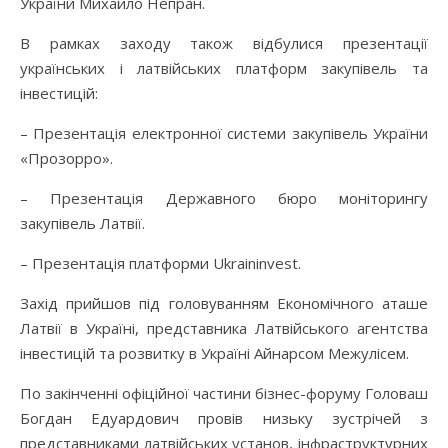
України Михайло Непран.
В рамках заходу також відбулися презентації
українських і латвійських платформ закупівель та
інвестицій:
– Презентація електронної системи закупівель України
«Прозорро».
– Презентація Державного бюро моніторингу
закупівель Латвії.
– Презентація платформи Ukraininvest.
Захід прийшов під головуванням Економічного аташе
Латвії в Україні, представника Латвійського агентства
інвестицій та розвитку в Україні Айнарсом Межулісем.
По закінченні офіційної частини бізнес-форуму Головаш
Богдан Едуардович провів низьку зустрічей з
представниками латвійських установ, інфраструктурних