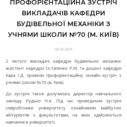
ПРОФОРІЄНТАЦІЙНА ЗУСТРІЧ
ВИКЛАДАЧІВ КАФЕДРИ
БУДІВЕЛЬНОЇ МЕХАНІКИ З
УЧНЯМИ ШКОЛИ №70 (М. КИЇВ)
06.02.2024
2 лютого викладачі кафедри будівельної механіки:
асистент кафедри Остапенко Р.М. та доцент кафедри
Кара І.Д. провели профорієнтаційну онлайн-зустріч з
учнями Школи №70 (м. Київ).
До зустрічі також долучилась директор навчального
закладу Рудько Н.А. Під час проведення зустрічі
співробітники університету ознайомили майбутніх
абітурієнтів з факультетами, на яких здійснюється
навчання в університеті.