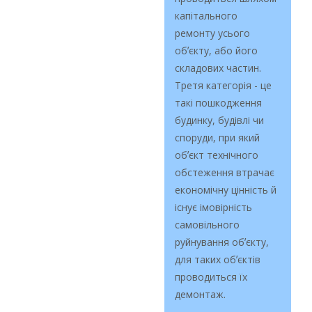
капітального
ремонту усього
обʼєкту, або його
складових частин
.
Третя категорія - це
такі пошкодження
будинку, будівлі чи
споруди, при який
обʼєкт технічного
обстеження втрачає
економічну цінність й
існує імовірність
самовільного
руйнування обʼєкту,
для таких обʼєктів
проводиться їх
демонтаж.