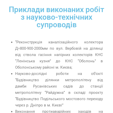
Приклади виконаних робіт
з науково-технічних
супроводів
“Реконструкція каналізаційного колектора
Д=800-900-2000мм по вул. Вербовій на ділянці
від ствола гасіння напірних колекторів КНС
“Ленінська кузня” до КНС “Оболонь” в
Оболонському районі м. Києва;
Науково-дослідні роботи на об’єкті
“Будівництво ділянки метрополітену від
дамби Русанівських садів до станції
метрополітену “Райдужна” в складі проєкту
“Будівництво Подільського мостового переходу
через р. Дніпро в м. Києві”
Виконання протиаварійних заходів на