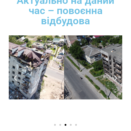
Актуально на даний
час – повоєнна
відбудова