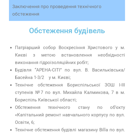
Заключення про проведення технічного
обстеження
Обстеження будівель
Патріарший собор Воскресіння Христового у м.
Києві з метою встановлення необхідності
виконання гідроізоляційних робіт;
Будівля “АРЕНА-СІТІ” по вул. В. Васильківська/
Басейна 1-3/2
у м. Києві;
Технічне обстеження Бориспільської ЗОШ І-ІІІ
ступенів №7 по вул. Михайла Калмикова, 7 в м.
Бориспіль Київської області;
Обстеження технічного стану по об’єкту
«Капітальний ремонт навчального корпусу по вул.
Освіти, 6;
Технічне обстеження будівлі магазину Billa по вул.