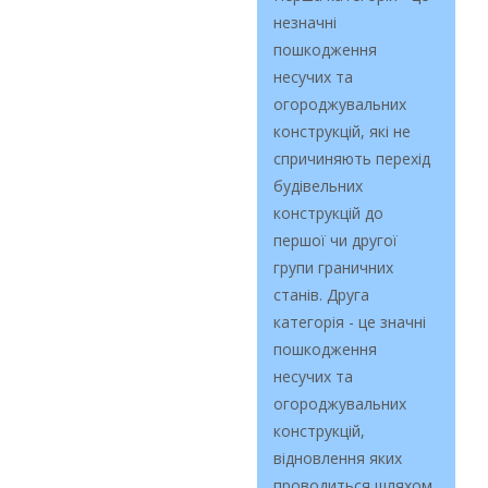
незначні
пошкодження
несучих та
огороджувальних
конструкцій, які не
спричиняють перехід
будівельних
конструкцій до
першої чи другої
групи граничних
станів. Друга
категорія - це значні
пошкодження
несучих та
огороджувальних
конструкцій,
відновлення яких
проводиться шляхом