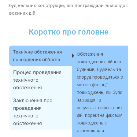
будівельних конструкцій, що постраждали внаслідок
воєнних дій.
Коротко про головне
Технічне обстеження
Обстеження
пошкодених обʼєктів
пошкоджених війною
будинків, будівель та
Процес проведення
споруд проводиться з
технічного
метою фіксації
обстеження
пошкоджень, які були
їм завдані в
Заключення про
результаті військових
проведення
дій. Коректна фіксація
технічного
пошкоджень є
обстеження
основою для