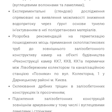
(вуглецевими волокнами та ламелями);
Експериментальні (стендові) дослідження
спрямовані на виявлення можливості зниження
водопритоку через ґрунт основи тунелю
ін’єктуванням в неї поліуретанових матеріалів.
Розробка рекомендацій на герметизацію
пошкоджених місць примикання склопластикових
труб до зовнішнього залізобетонного
конструктиву камер на об’єкті будівництва
«Реконструкції камер КК7, КК8, КК1а перемички
між Лівобережним колектором та каналізаційною
станцією «Позняки» по вул. Колекторна, 1 у
Дарницькому районі м. Києва.
Склеювання дрібних тріщин в залізобетонних
конструкціях їх просоченням;
Підсилення залізобетонних конструкцій
зовнішнім армуванням у тому числі і вуглецевими
ламелями і стрічками;