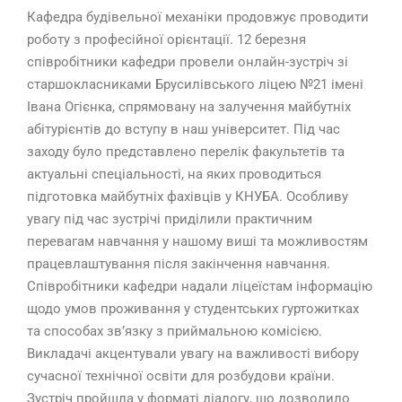
Кафедра будівельної механіки продовжує проводити
роботу з професійної орієнтації. 12 березня
співробітники кафедри провели онлайн-зустріч зі
старшокласниками Брусилівського ліцею №21 імені
Івана Огієнка, спрямовану на залучення майбутніх
абітурієнтів до вступу в наш університет. Під час
заходу було представлено перелік факультетів та
актуальні спеціальності, на яких проводиться
підготовка майбутніх фахівців у КНУБА. Особливу
увагу під час зустрічі приділили практичним
перевагам навчання у нашому виші та можливостям
працевлаштування після закінчення навчання.
Співробітники кафедри надали ліцеїстам інформацію
щодо умов проживання у студентських гуртожитках
та способах зв’язку з приймальною комісією.
Викладачі акцентували увагу на важливості вибору
сучасної технічної освіти для розбудови країни.
Зустріч пройшла у форматі діалогу, що дозволило