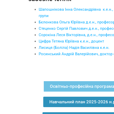
Шапошнікова Інна Олександрівна к.е.н., 
групи
Бєлєнкова Ольга Юріївна д.е.н., професо
Стеценко Сергій Павлович д.е.н., профес
Сорокіна Леся Вікторівна, д.е.н., профес
Цифра Тетяна Юріївна к.е.н., доцент
Лисиця (Боліла) Надія Василівна к.е.н.
Росинський Андрій Валерійович, доктор 
Освітньо-професійна програма
Навчальний план 2025-2026 н.