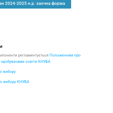
н 2024-2025 н.р. заочна форма
и
компоненти регламентується
Положенням про
 здобувачами освіти КНУБА
о вибору
го вибору КНУБА