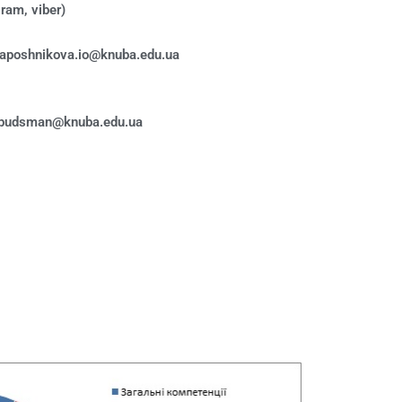
ram, viber)
haposhnikova.io@knuba.edu.ua
я
budsman@knuba.edu.ua