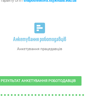
и гаранту ОПП
shaposhnikova.io@knuba.edu.ua
Анкетування роботодавців
Анкетування працедавців
РЕЗУЛЬТАТ АНКЕТУВАННЯ РОБОТОДАВЦІВ