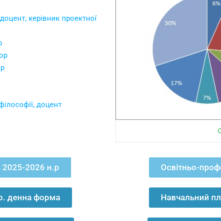
доцент, керівник проектної
р
ор
ор
філософії, доцент
 2025-2026 н.р
Освітньо-проф
р. денна форма
Навчальний пл