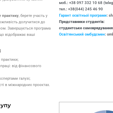
моб.: +38 097 332 10 68 (teleg
тел.: +38(044) 245 46 90
Гарант освітньої програми
: s
 практику
, берете участь у
Представники студентів:
можливість долучитися до
студентське самоврядуванн
есом. Завершується програма
Освітянський омбудсмен
: om
 що відображає ваші
:
 практики;
праці: від фінансового
кспертами галузі;
сті в міжнародних проєктах.
рупу