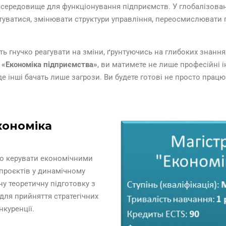
середовище для функціонування підприємств. У глобалізовані
птуватися, змінювати структури управління, переосмислювати 
ь гнучко реагувати на зміни, ґрунтуючись на глибоких знання
и
«Економіка підприємства»
, ви матимете не лише професійні і
е інші бачать лише загрози. Ви будете готові не просто прац
кономіка
но керувати економічними
 проєктів у динамічному
у теоретичну підготовку з
для прийняття стратегічних
нкуренції.