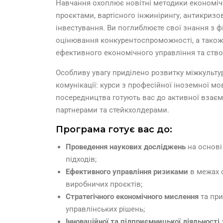
Навчання охоплює новітні методики економічн
проєктами, вартісного інжинірингу, антикриз
інвестування. Ви поглиблюєте свої знання з ф
оцінювання конкурентоспроможності, а також
ефективного економічного управління та ство
Особливу увагу приділено розвитку міжкультур
комунікації: курси з професійної іноземної мов
посередництва готують вас до активної взаєм
партнерами та стейкхолдерами.
Програма готує вас до:
Проведення наукових досліджень
на основі
підходів;
Ефективного управління ризиками
в межах с
виробничих проєктів;
Стратегічного економічного мислення
та при
управлінських рішень;
Інноваційної та підприємницької діяльності