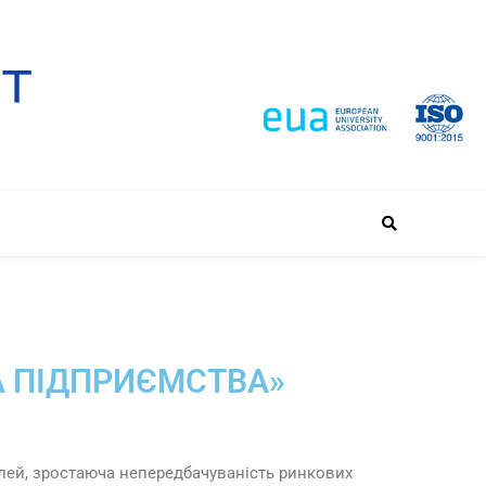
А ПІДПРИЄМСТВА»
елей, зростаюча непередбачуваність ринкових