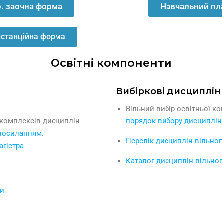
р. заочна форма
Навчальний пла
истанційна форма
Освітні компоненти
Вибіркові дисциплін
Вільний вибір освітньої 
 комплексів дисциплін
порядок вибору дисциплін
 посиланням
.
Перелік дисциплін вільног
агістра
Каталог дисциплін вільно
ми