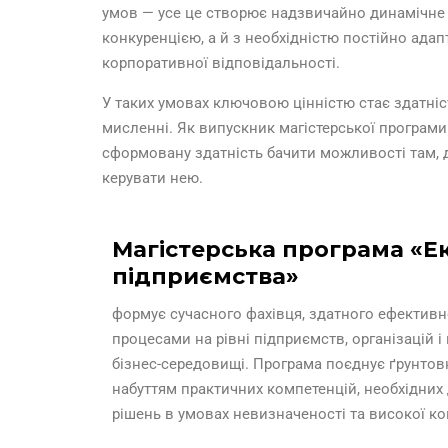
умов — усе це створює надзвичайно динамічне 
конкуренцією, а й з необхідністю постійно ада
корпоративної відповідальності.
У таких умовах ключовою цінністю стає здатніст
мисленні. Як випускник магістерської програм
сформовану здатність бачити можливості там, д
керувати нею.
Магістерська програма «Е
підприємства»
формує сучасного фахівця, здатного ефектив
процесами на рівні підприємств, організацій і
бізнес-середовищі. Програма поєднує ґрунтовн
набуттям практичних компетенцій, необхідних 
рішень в умовах невизначеності та високої ко