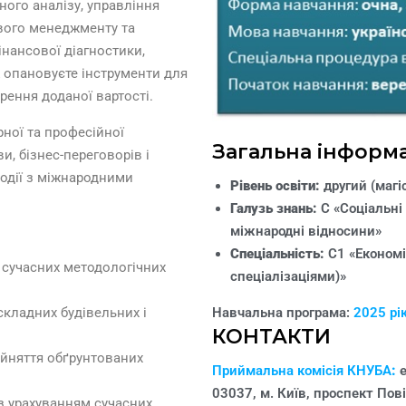
ого аналізу, управління
ового менеджменту та
інансової діагностики,
 опановуєте інструменти для
рення доданої вартості.
ної та професійної
Загальна інформ
и, бізнес-переговорів і
одії з міжнародними
Рівень освіти:
другий (магі
Галузь знань:
С «Соціальні
міжнародні відносини»
Спеціальність:
С1 «Економі
 сучасних методологічних
спеціалізаціями)»
кладних будівельних і
Навчальна програма:
2025 рі
КОНТАКТИ
йняття обґрунтованих
Приймальна
комісія КНУБА
:
e
03037, м. Київ, проспект Пові
з урахуванням сучасних