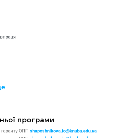
івпраця
ще
тньої програми
и гаранту ОПП
shaposhnikova.io@knuba.edu.ua