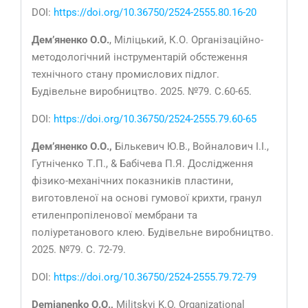
DOI:
https://doi.org/10.36750/2524-2555.80.16-20
Дем’яненко О.О.
, Міліцький, К.О. Організаційно-
методологічний інструментарій обстеження
технічного стану промислових підлог.
Будівельне виробництво. 2025. №79. С.60-65.
DOI:
https://doi.org/10.36750/2524-2555.79.60-65
Дем’яненко О.О.,
Бількевич Ю.В., Войналович І.І.,
Гутніченко Т.П., & Бабічева П.Я. Дослідження
фізико-механічних показників пластини,
виготовленої на основі гумової крихти, гранул
етиленпропіленової мембрани та
поліуретанового клею. Будівельне виробництво.
2025. №79. С. 72-79.
DOI:
https://doi.org/10.36750/2524-2555.79.72-79
Demianenko
О.О.,
Militskyi K.O. Organizational