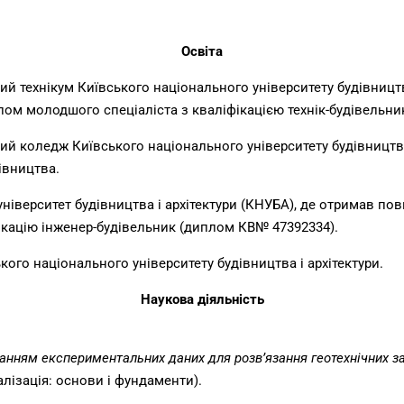
Освіта
ий технікум Київського національного університету будівництв
плом молодшого спеціаліста з кваліфікацією технік-будівельни
ий коледж Київського національного університету будівництва
івництва.
університет будівництва і архітектури (КНУБА), де отримав п
фікацію інженер-будівельник (диплом КВ№ 47392334).
ького національного університету будівництва і архітектури.
Наукова діяльність
танням експериментальних даних для розв’язання геотехнічних з
алізація: основи і фундаменти).